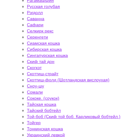
Рагамаффин
Русская голубая
Рэгдолл
Саванна
Сафари
Селкирк рекс
Серенгети
Сиамская кошка
Сибирская кошка
Сингапурская кошка
Скиф тай дон
Скогкэт
Скоттиш-страйт
Скоттиш-фолд (Шотландская вислоухая)
Сноу-шу
Сомали
Сококе. (соукок)
Тайская кошка
Тайский бобтейл
Той-боб (Скиф той боб. Карликовый бобтейл.)
Тойгер
Тонкинская кошка
Украинский левкой