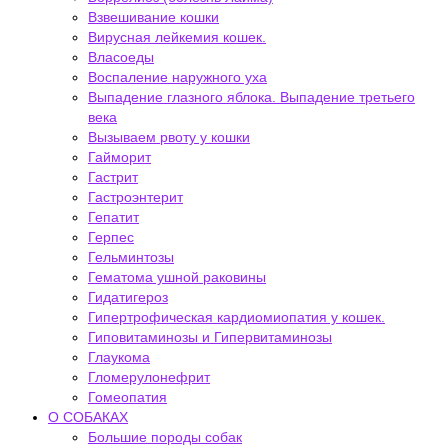
Взвешивание кошки
Вирусная лейкемия кошек.
Власоеды
Воспаление наружного уха
Выпадение глазного яблока. Выпадение третьего
века
Вызываем рвоту у кошки
Гайморит
Гастрит
Гастроэнтерит
Гепатит
Герпес
Гельминтозы
Гематома ушной раковины
Гидатигероз
Гипертрофическая кардиомиопатия у кошек.
Гиповитаминозы и Гипервитаминозы
Глаукома
Гломерулонефрит
Гомеопатия
О СОБАКАХ
Большие породы собак