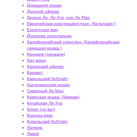
Домашняя кошка
Донской сфинкс
Дракон Ли, Ли Хуа, или Ли Мао
Европейская короткошёрстная. (Кельтская.)
Египетская мау
Йоркская шоколадная
Калифорнийский спенглед. (Калифорнийская
сияющая кошка.)
Канаани (ханаани)
Као мани
Канадский сфинкс
Каракет
Карельский бобтейл
Картезианская кошка
Северный Ли Мао
Кимрская кошка. (Кимрик)
Китайская Ли Хуа
Корат (си-ват)
Корниш-рекс
Курильский бобтейл
Лаперм
Ликой