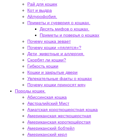
Рай для кошек
Кот и выдра
Айлурофобия.
Приметы и суеверия о кошках.
Десять мифов о кошках.
Приметы и поверья о кошках
Почему кошка зевает
Почему кошки «пялятся»?
Дети, животные и аллергия.
Скорбят ли кошки?
Гибкость кошки
Кошки и закрытые двери
Увлекательные факты о кошках
Почему кошки приносят мяч
Породы кошек.
Абиссинская кошка
Австралийский Мист
Азиатская короткошерстная кошка
Американская жесткошерстная
Американская короткошёрстая
Американский бобтейл
Американский керл