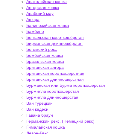
Анатолийская кошка
Ангорская кошка
Арабский мау
Ашера
Балинезийская кошка
Бамбино
Бенгальская короткошёрстая
Бирманская длинношёрстая
Богемский рекс
Бомбейская кошка
Бразильская кошка
Британская ангора
Британская короткошерстная
Британская длинношерстная
Бурманская или Бурма короткошёрстая
Бурмилла короткошёрстая
Бурмилла длинношёрстая
Ван турецкий
Ван кедеси
Гавана браун
Германский рекс. (Немецкий рекс)
Гималайская кошка
Девон-Рекс