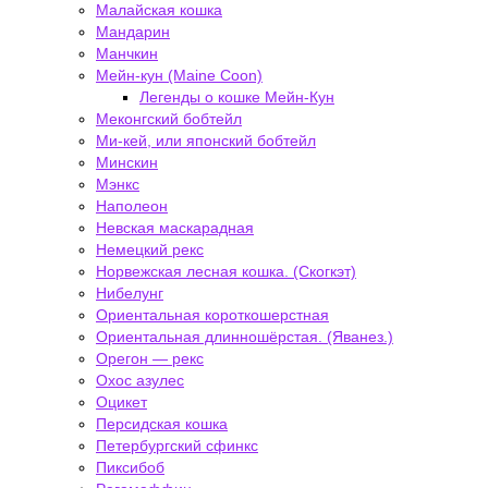
Малайская кошка
Мандарин
Манчкин
Мейн-кун (Maine Coon)
Легенды о кошке Мейн-Кун
Меконгский бобтейл
Ми-кей, или японский бобтейл
Минскин
Мэнкс
Наполеон
Невская маскарадная
Немецкий рекс
Норвежская лесная кошка. (Скогкэт)
Нибелунг
Ориентальная короткошерстная
Ориентальная длинношёрстая. (Яванез.)
Орегон — рекс
Охос азулес
Оцикет
Персидская кошка
Петербургский сфинкс
Пиксибоб