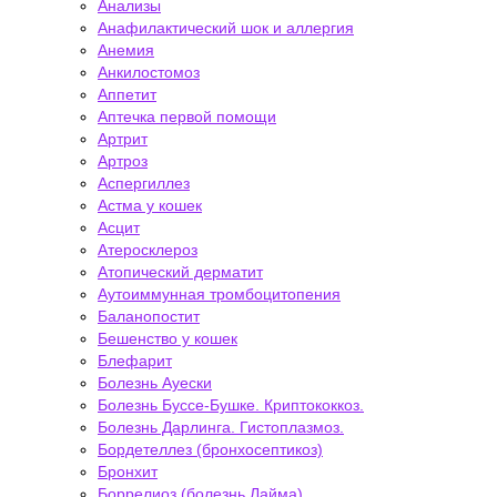
Анализы
Анафилактический шок и аллергия
Анемия
Анкилостомоз
Аппетит
Аптечка первой помощи
Артрит
Артроз
Аспергиллез
Астма у кошек
Асцит
Атеросклероз
Атопический дерматит
Аутоиммунная тромбоцитопения
Баланопостит
Бешенство у кошек
Блефарит
Болезнь Ауески
Болезнь Буссе-Бушке. Криптококкоз.
Болезнь Дарлинга. Гистоплазмоз.
Бордетеллез (бронхосептикоз)
Бронхит
Боррелиоз (болезнь Лайма)