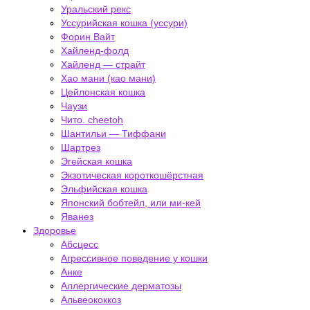
Уральский рекс
Уссурийская кошка (уссури)
Форин Вайт
Хайленд-фолд
Хайленд — страйт
Хао мани (као мани)
Цейлонская кошка
Чаузи
Чито. cheetoh
Шантильи — Тиффани
Шартрез
Эгейская кошка
Экзотическая короткошёрстная
Эльфийская кошка
Японский бобтейл, или ми-кей
Яванез
Здоровье
Абсцесс
Агрессивное поведение у кошки
Анке
Аллергические дерматозы
Альвеококкоз