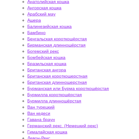
Анатолийская кошка
Ангорская кошка
Арабский мау
Ашера
Балинезийская кошка
Бамбино
Бенгальская короткошёрстая
Бирманская длинношёрстая
Богемский рекс
Бомбейская кошка
Бразильская кошка
Британская ангора
Британская короткошерстная
Британская длинношерстная
Бурманская или Бурма короткошёрстая
Бурмилла короткошёрстая
Бурмилла длинношёрстая
Ван турецкий
Ван кедеси
Гавана браун
Германский рекс. (Немецкий рекс)
Гималайская кошка
Девон-Рекс