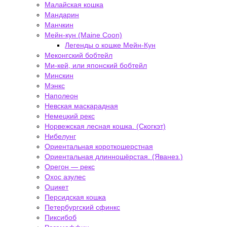
Малайская кошка
Мандарин
Манчкин
Мейн-кун (Maine Coon)
Легенды о кошке Мейн-Кун
Меконгский бобтейл
Ми-кей, или японский бобтейл
Минскин
Мэнкс
Наполеон
Невская маскарадная
Немецкий рекс
Норвежская лесная кошка. (Скогкэт)
Нибелунг
Ориентальная короткошерстная
Ориентальная длинношёрстая. (Яванез.)
Орегон — рекс
Охос азулес
Оцикет
Персидская кошка
Петербургский сфинкс
Пиксибоб