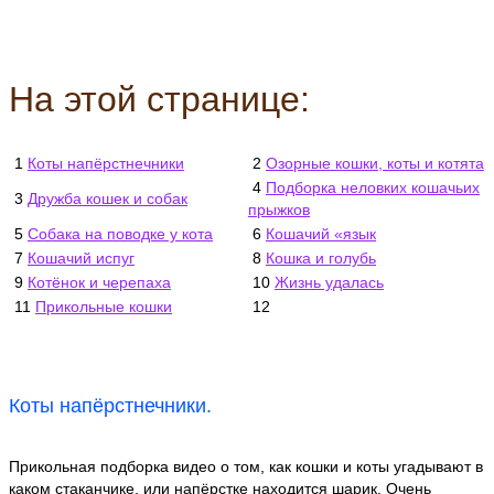
На этой странице:
1
Коты напёрстнечники
2
Озорные кошки, коты и котята
4
Подборка неловких кошачьих
3
Дружба кошек и собак
прыжков
5
Собака на поводке у кота
6
Кошачий «язык
7
Кошачий испуг
8
Кошка и голубь
9
Котёнок и черепаха
10
Жизнь удалась
11
Прикольные кошки
12
Коты напёрстнечники.
Прикольная подборка видео о том, как кошки и коты угадывают в
каком стаканчике, или напёрстке находится шарик. Очень