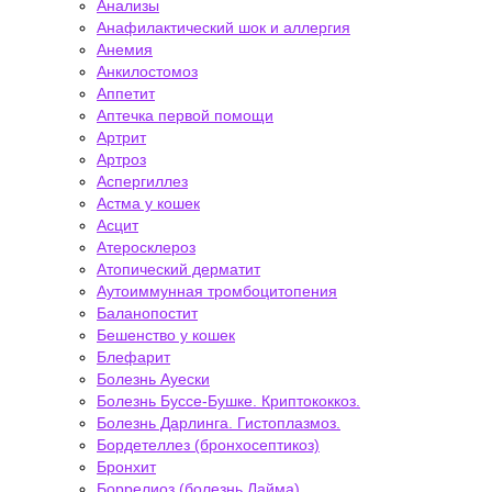
Анализы
Анафилактический шок и аллергия
Анемия
Анкилостомоз
Аппетит
Аптечка первой помощи
Артрит
Артроз
Аспергиллез
Астма у кошек
Асцит
Атеросклероз
Атопический дерматит
Аутоиммунная тромбоцитопения
Баланопостит
Бешенство у кошек
Блефарит
Болезнь Ауески
Болезнь Буссе-Бушке. Криптококкоз.
Болезнь Дарлинга. Гистоплазмоз.
Бордетеллез (бронхосептикоз)
Бронхит
Боррелиоз (болезнь Лайма)