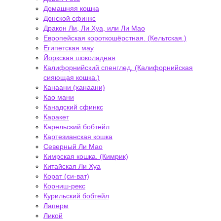
Домашняя кошка
Донской сфинкс
Дракон Ли, Ли Хуа, или Ли Мао
Европейская короткошёрстная. (Кельтская.)
Египетская мау
Йоркская шоколадная
Калифорнийский спенглед. (Калифорнийская
сияющая кошка.)
Канаани (ханаани)
Као мани
Канадский сфинкс
Каракет
Карельский бобтейл
Картезианская кошка
Северный Ли Мао
Кимрская кошка. (Кимрик)
Китайская Ли Хуа
Корат (си-ват)
Корниш-рекс
Курильский бобтейл
Лаперм
Ликой