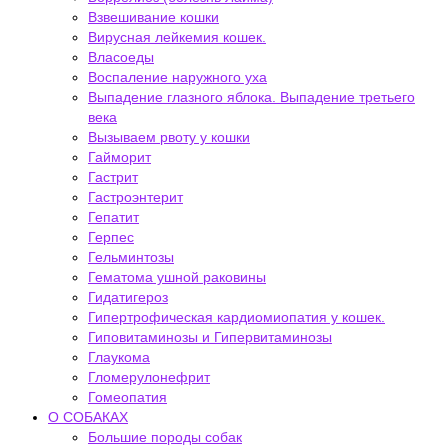
Взвешивание кошки
Вирусная лейкемия кошек.
Власоеды
Воспаление наружного уха
Выпадение глазного яблока. Выпадение третьего
века
Вызываем рвоту у кошки
Гайморит
Гастрит
Гастроэнтерит
Гепатит
Герпес
Гельминтозы
Гематома ушной раковины
Гидатигероз
Гипертрофическая кардиомиопатия у кошек.
Гиповитаминозы и Гипервитаминозы
Глаукома
Гломерулонефрит
Гомеопатия
О СОБАКАХ
Большие породы собак