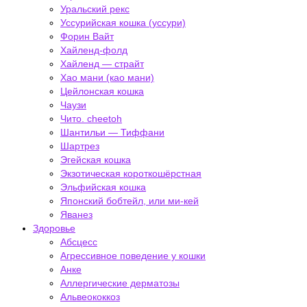
Уральский рекс
Уссурийская кошка (уссури)
Форин Вайт
Хайленд-фолд
Хайленд — страйт
Хао мани (као мани)
Цейлонская кошка
Чаузи
Чито. cheetoh
Шантильи — Тиффани
Шартрез
Эгейская кошка
Экзотическая короткошёрстная
Эльфийская кошка
Японский бобтейл, или ми-кей
Яванез
Здоровье
Абсцесс
Агрессивное поведение у кошки
Анке
Аллергические дерматозы
Альвеококкоз