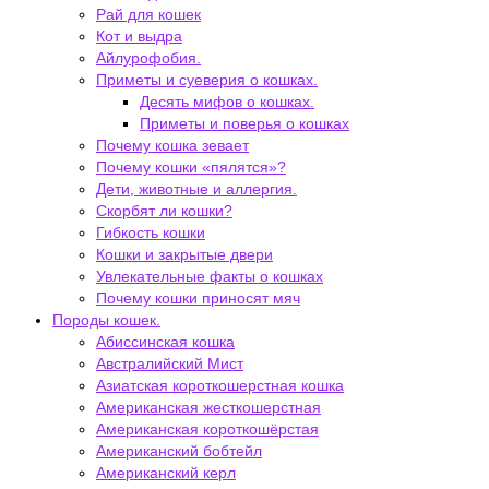
Рай для кошек
Кот и выдра
Айлурофобия.
Приметы и суеверия о кошках.
Десять мифов о кошках.
Приметы и поверья о кошках
Почему кошка зевает
Почему кошки «пялятся»?
Дети, животные и аллергия.
Скорбят ли кошки?
Гибкость кошки
Кошки и закрытые двери
Увлекательные факты о кошках
Почему кошки приносят мяч
Породы кошек.
Абиссинская кошка
Австралийский Мист
Азиатская короткошерстная кошка
Американская жесткошерстная
Американская короткошёрстая
Американский бобтейл
Американский керл