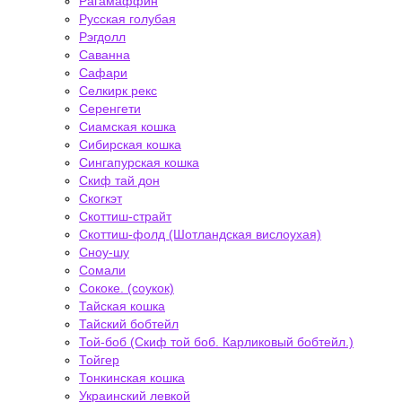
Рагамаффин
Русская голубая
Рэгдолл
Саванна
Сафари
Селкирк рекс
Серенгети
Сиамская кошка
Сибирская кошка
Сингапурская кошка
Скиф тай дон
Скогкэт
Скоттиш-страйт
Скоттиш-фолд (Шотландская вислоухая)
Сноу-шу
Сомали
Сококе. (соукок)
Тайская кошка
Тайский бобтейл
Той-боб (Скиф той боб. Карликовый бобтейл.)
Тойгер
Тонкинская кошка
Украинский левкой