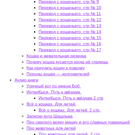
Перевод с кошачьего. стр № 9
Перевод с кошачьего. стр № 10
Перевод с кошачьего. стр № 11
Перевод с кошачьего. стр № 12
Перевод с кошачьего. стр № 13
Перевод с кошачьего. стр № 14
Перевод с кошачьего. стр № 15
Перевод с кошачьего. стр № 16
Перевод с кошачьего. стр № 17
Кошки и жевательная резинка
Почему кошка кусается когда её гладишь
Как приучить кошку к поводку
Породы кошек — долгожителей
Аудио книги
Уличный кот по имени Боб.
ИнтерКыся. Путь к звёздам.
ИнтерКыся. Путь к звёздам 2 стр
Всё о кошках. Для детей.
Всё о кошках. Для детей. 2 стр.
Записки кота Шашлыка
Про смелого вояку мишку и его славных товарищей
Про животных для детей
Про животных для детей. 2 стр