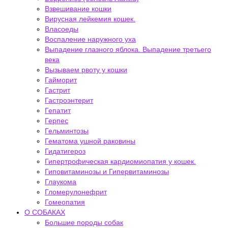
Взвешивание кошки
Вирусная лейкемия кошек.
Власоеды
Воспаление наружного уха
Выпадение глазного яблока. Выпадение третьего
века
Вызываем рвоту у кошки
Гайморит
Гастрит
Гастроэнтерит
Гепатит
Герпес
Гельминтозы
Гематома ушной раковины
Гидатигероз
Гипертрофическая кардиомиопатия у кошек.
Гиповитаминозы и Гипервитаминозы
Глаукома
Гломерулонефрит
Гомеопатия
О СОБАКАХ
Большие породы собак