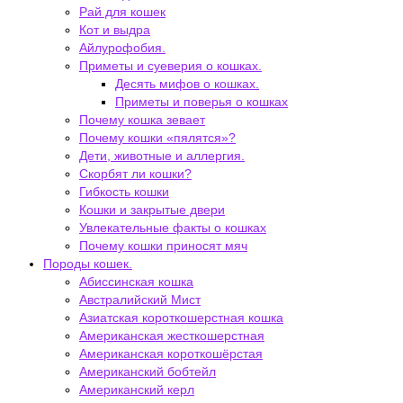
Рай для кошек
Кот и выдра
Айлурофобия.
Приметы и суеверия о кошках.
Десять мифов о кошках.
Приметы и поверья о кошках
Почему кошка зевает
Почему кошки «пялятся»?
Дети, животные и аллергия.
Скорбят ли кошки?
Гибкость кошки
Кошки и закрытые двери
Увлекательные факты о кошках
Почему кошки приносят мяч
Породы кошек.
Абиссинская кошка
Австралийский Мист
Азиатская короткошерстная кошка
Американская жесткошерстная
Американская короткошёрстая
Американский бобтейл
Американский керл