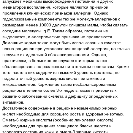
запускает механизм высвобождения гистамина и других
медиаторов воспаления, которые являются причиной
проявления клинических признаков аллергии. Однако,
гидролизованные компоненты тех же молекул-аллергенов с
размерами менее 10000 дальтон слишком малы, чтобы связать
соседние молекулы Ig E. Таким образом, гистамин не
выделяется, и аллергические признаки не проявляются.
Домашние корма также могут быть использованы в качестве
новых рационов при установлении пищевой аллергии, но только
в случае их идеальной сбалансированности. Однако,
практически, в большинстве случаев эти корма плохо
сбалансированы по различным питательным веществам. Кроме
того, часто в них содержится высокий уровень протеина, но
недостаточный уровень жирных кислот, витаминов и
микроэлементов. Кормление таким несбалансированным
рационом в течение более 3-х недель, может приводить к
развитию заболеваний скелета и дефициту определенных
витаминов.
Достаточное содержание в рационе незаменимых жирных
кислот необходимо для хорошего роста и здоровья животных.
Омега-6 жирные кислоты (особенно линолевая кислота)
необходимы для придания глянцевого блеска шерсти и
здорового состояния кожи, а омега-3 жирные кислоты