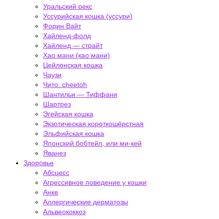
Уральский рекс
Уссурийская кошка (уссури)
Форин Вайт
Хайленд-фолд
Хайленд — страйт
Хао мани (као мани)
Цейлонская кошка
Чаузи
Чито. cheetoh
Шантильи — Тиффани
Шартрез
Эгейская кошка
Экзотическая короткошёрстная
Эльфийская кошка
Японский бобтейл, или ми-кей
Яванез
Здоровье
Абсцесс
Агрессивное поведение у кошки
Анке
Аллергические дерматозы
Альвеококкоз