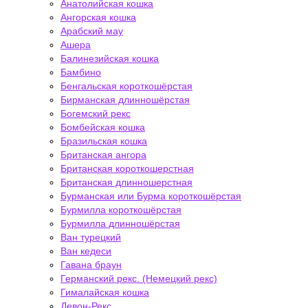
Анатолийская кошка
Ангорская кошка
Арабский мау
Ашера
Балинезийская кошка
Бамбино
Бенгальская короткошёрстая
Бирманская длинношёрстая
Богемский рекс
Бомбейская кошка
Бразильская кошка
Британская ангора
Британская короткошерстная
Британская длинношерстная
Бурманская или Бурма короткошёрстая
Бурмилла короткошёрстая
Бурмилла длинношёрстая
Ван турецкий
Ван кедеси
Гавана браун
Германский рекс. (Немецкий рекс)
Гималайская кошка
Девон-Рекс