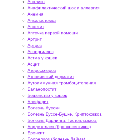
Анализы
Анафилактический шок и аллергия
Анемия
Анкилостомоз
Аппетит
Аптечка первой помощи
Артрит
Артроз
Аспергиллез
Астма у кошек
Асцит
Атеросклероз
Атопический дерматит
Аутоиммунная тромбоцитопения
Баланопостит
Бешенство у кошек
Блефарит
Болезнь Ауески
Болезнь Буссе-Бушке. Криптококкоз.
Болезнь Дарлинга. Гистоплазмоз.
Бордетеллез (бронхосептикоз)
Бронхит
Боррелиоз (болезнь Лайма)