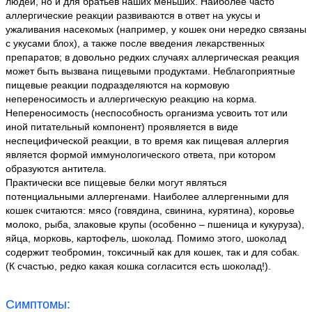
людей, но и для братьев наших меньших. Наиболее часто
аллергические реакции развиваются в ответ на укусы и
ужаливания насекомых (например, у кошек они нередко связаны
с укусами блох), а также после введения лекарственных
препаратов; в довольно редких случаях аллергическая реакция
может быть вызвана пищевыми продуктами. Неблагоприятные
пищевые реакции подразделяются на кормовую
непереносимость и аллергическую реакцию на корма.
Непереносимость (неспособность организма усвоить тот или
иной питательный компонент) проявляется в виде
неспецифической реакции, в то время как пищевая аллергия
является формой иммунологического ответа, при котором
образуются антитела.
Практически все пищевые белки могут являться
потенциальными аллергенами. Наиболее аллергенными для
кошек считаются: мясо (говядина, свинина, курятина), коровье
молоко, рыба, злаковые крупы (особенно – пшеница и кукуруза),
яйца, морковь, картофель, шоколад. Помимо этого, шоколад
содержит теобромин, токсичный как для кошек, так и для собак.
(К счастью, редко какая кошка согласится есть шоколад!).
Симптомы: