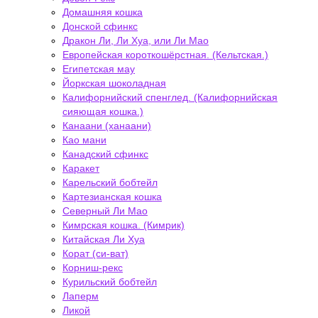
Домашняя кошка
Донской сфинкс
Дракон Ли, Ли Хуа, или Ли Мао
Европейская короткошёрстная. (Кельтская.)
Египетская мау
Йоркская шоколадная
Калифорнийский спенглед. (Калифорнийская
сияющая кошка.)
Канаани (ханаани)
Као мани
Канадский сфинкс
Каракет
Карельский бобтейл
Картезианская кошка
Северный Ли Мао
Кимрская кошка. (Кимрик)
Китайская Ли Хуа
Корат (си-ват)
Корниш-рекс
Курильский бобтейл
Лаперм
Ликой