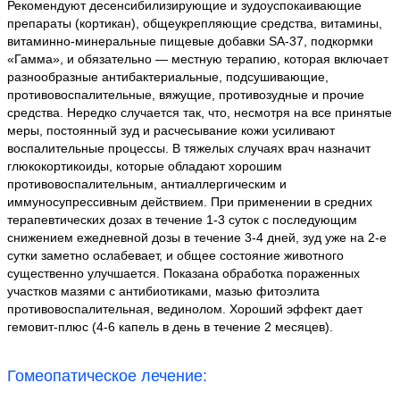
Рекомендуют десенсибилизирующие и зудоуспокаивающие
препараты (кортикан), общеукрепляющие средства, витамины,
витаминно-минеральные пищевые добавки SA-37, подкормки
«Гамма», и обязательно — местную терапию, которая включает
разнообразные антибактериальные, подсушивающие,
противовоспалительные, вяжущие, противозудные и прочие
средства. Нередко случается так, что, несмотря на все принятые
меры, постоянный зуд и расчесывание кожи усиливают
воспалительные процессы. В тяжелых случаях врач назначит
глюкокортикоиды, которые обладают хорошим
противовоспалительным, антиаллергическим и
иммуносупрессивным действием. При применении в средних
терапевтических дозах в течение 1-3 суток с последующим
снижением ежедневной дозы в течение 3-4 дней, зуд уже на 2-е
сутки заметно ослабевает, и общее состояние животного
существенно улучшается. Показана обработка пораженных
участков мазями с антибиотиками, мазью фитоэлита
противовоспалительная, вединолом. Хороший эффект дает
гемовит-плюс (4-6 капель в день в течение 2 месяцев).
Гомеопатическое лечение: