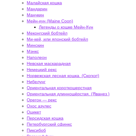
Малайская кошка
Мандарин
Манчкин
Мейн-кун (Maine Coon)
Легенды о кошке Мейн-Кун
Меконгский бобтейл
Ми-кей, или японский бобтейл
Минскин
Мэнкс
Наполеон
Невская маскарадная
Немецкий рекс
Норвежская лесная кошка. (Скогкэт)
Нибелунг
Ориентальная короткошерстная
Ориентальная длинношёрстая. (Яванез.)
Орегон — рекс
Охос азулес
Оцикет
Персидская кошка
Петербургский сфинкс
Пиксибоб