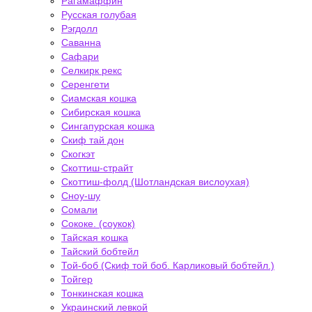
Рагамаффин
Русская голубая
Рэгдолл
Саванна
Сафари
Селкирк рекс
Серенгети
Сиамская кошка
Сибирская кошка
Сингапурская кошка
Скиф тай дон
Скогкэт
Скоттиш-страйт
Скоттиш-фолд (Шотландская вислоухая)
Сноу-шу
Сомали
Сококе. (соукок)
Тайская кошка
Тайский бобтейл
Той-боб (Скиф той боб. Карликовый бобтейл.)
Тойгер
Тонкинская кошка
Украинский левкой