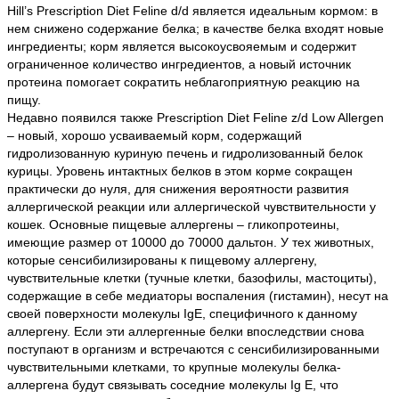
Hill’s Рrescriрtion Diet Feline d/d является идеальным кормом: в
нем снижено содержание белка; в качестве белка входят новые
ингредиенты; корм является высокоусвояемым и содержит
ограниченное количество ингредиентов, а новый источник
протеина помогает сократить неблагоприятную реакцию на
пищу.
Недавно появился также Рrescriрtion Diet Feline z/d Low Allergen
– новый, хорошо усваиваемый корм, содержащий
гидролизованную куриную печень и гидролизованный белок
курицы. Уровень интактных белков в этом корме сокращен
практически до нуля, для снижения вероятности развития
аллергической реакции или аллергической чувствительности у
кошек. Основные пищевые аллергены – гликопротеины,
имеющие размер от 10000 до 70000 дальтон. У тех животных,
которые сенсибилизированы к пищевому аллергену,
чувствительные клетки (тучные клетки, базофилы, мастоциты),
содержащие в себе медиаторы воспаления (гистамин), несут на
своей поверхности молекулы IgE, специфичного к данному
аллергену. Если эти аллергенные белки впоследствии снова
поступают в организм и встречаются с сенсибилизированными
чувствительными клетками, то крупные молекулы белка-
аллергена будут связывать соседние молекулы Ig E, что