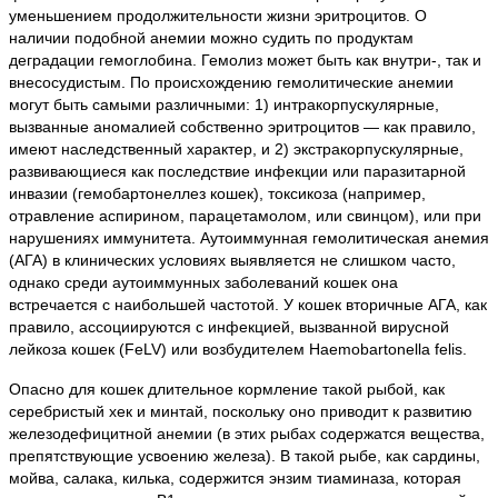
уменьшением продолжительности жизни эритроцитов. О
наличии подобной анемии можно судить по продуктам
деградации гемоглобина. Гемолиз может быть как внутри-, так и
внесосудистым. По происхождению гемолитические анемии
могут быть самыми различными: 1) интракорпускулярные,
вызванные аномалией собственно эритроцитов — как правило,
имеют наследственный характер, и 2) экстракорпускулярные,
развивающиеся как последствие инфекции или паразитарной
инвазии (гемобартонеллез кошек), токсикоза (например,
отравление аспирином, парацетамолом, или свинцом), или при
нарушениях иммунитета. Аутоиммунная гемолитическая анемия
(АГА) в клинических условиях выявляется не слишком часто,
однако среди аутоиммунных заболеваний кошек она
встречается с наибольшей частотой. У кошек вторичные АГА, как
правило, ассоциируются с инфекцией, вызванной вирусной
лейкоза кошек (FeLV) или возбудителем Haemobartonella felis.
Опасно для кошек длительное кормление такой рыбой, как
серебристый хек и минтай, поскольку оно приводит к развитию
железодефицитной анемии (в этих рыбах содержатся вещества,
препятствующие усвоению железа). В такой рыбе, как сардины,
мойва, салака, килька, содержится энзим тиаминаза, которая