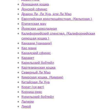
Домашняя кошка
Донской сфинкс
Дракон Ли, Ли Хуа, или Ли Мао
Европейская короткошёрстная. (Кельтская.)
Египетская мау
Йоркская шоколадная
Калифорнийский спенглед. (Калифорнийская
сияющая кошка.)
Канаани (ханаани)
Као мани
Канадский сфинкс
Каракет
Карельский бобтейл
Картезианская кошка
Северный Ли Мао
Кимрская кошка. (Кимрик)
Китайская Ли Хуа
Корат (си-ват)
Корниш-рекс
Курильский бобтейл
Лаперм
Ликой