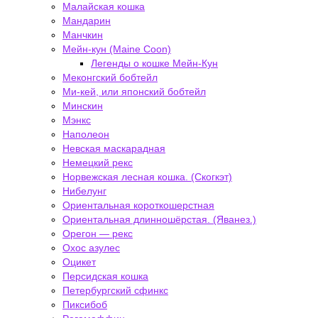
Малайская кошка
Мандарин
Манчкин
Мейн-кун (Maine Coon)
Легенды о кошке Мейн-Кун
Меконгский бобтейл
Ми-кей, или японский бобтейл
Минскин
Мэнкс
Наполеон
Невская маскарадная
Немецкий рекс
Норвежская лесная кошка. (Скогкэт)
Нибелунг
Ориентальная короткошерстная
Ориентальная длинношёрстая. (Яванез.)
Орегон — рекс
Охос азулес
Оцикет
Персидская кошка
Петербургский сфинкс
Пиксибоб