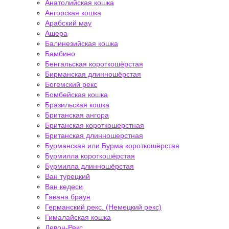
Анатолийская кошка
Ангорская кошка
Арабский мау
Ашера
Балинезийская кошка
Бамбино
Бенгальская короткошёрстая
Бирманская длинношёрстая
Богемский рекс
Бомбейская кошка
Бразильская кошка
Британская ангора
Британская короткошерстная
Британская длинношерстная
Бурманская или Бурма короткошёрстая
Бурмилла короткошёрстая
Бурмилла длинношёрстая
Ван турецкий
Ван кедеси
Гавана браун
Германский рекс. (Немецкий рекс)
Гималайская кошка
Девон-Рекс