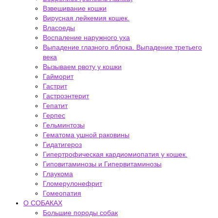
Взвешивание кошки
Вирусная лейкемия кошек.
Власоеды
Воспаление наружного уха
Выпадение глазного яблока. Выпадение третьего
века
Вызываем рвоту у кошки
Гайморит
Гастрит
Гастроэнтерит
Гепатит
Герпес
Гельминтозы
Гематома ушной раковины
Гидатигероз
Гипертрофическая кардиомиопатия у кошек.
Гиповитаминозы и Гипервитаминозы
Глаукома
Гломерулонефрит
Гомеопатия
О СОБАКАХ
Большие породы собак