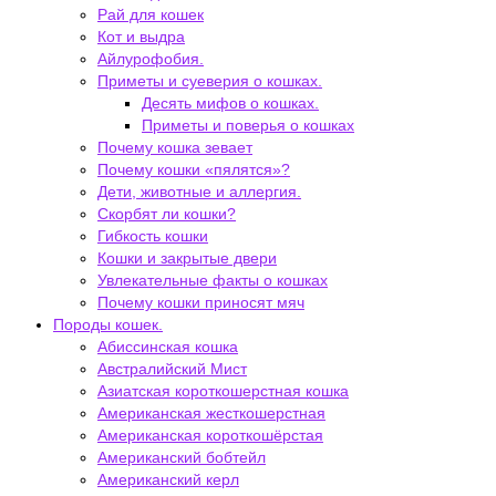
Рай для кошек
Кот и выдра
Айлурофобия.
Приметы и суеверия о кошках.
Десять мифов о кошках.
Приметы и поверья о кошках
Почему кошка зевает
Почему кошки «пялятся»?
Дети, животные и аллергия.
Скорбят ли кошки?
Гибкость кошки
Кошки и закрытые двери
Увлекательные факты о кошках
Почему кошки приносят мяч
Породы кошек.
Абиссинская кошка
Австралийский Мист
Азиатская короткошерстная кошка
Американская жесткошерстная
Американская короткошёрстая
Американский бобтейл
Американский керл