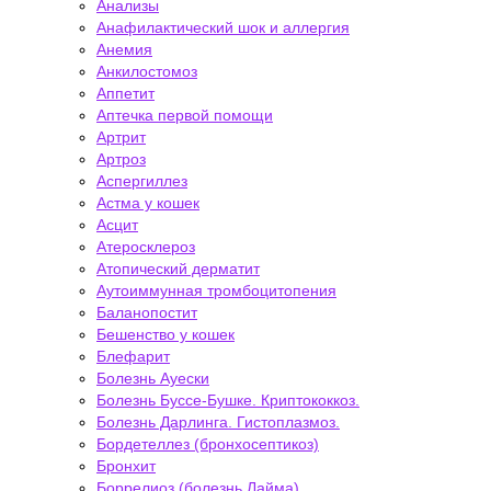
Анализы
Анафилактический шок и аллергия
Анемия
Анкилостомоз
Аппетит
Аптечка первой помощи
Артрит
Артроз
Аспергиллез
Астма у кошек
Асцит
Атеросклероз
Атопический дерматит
Аутоиммунная тромбоцитопения
Баланопостит
Бешенство у кошек
Блефарит
Болезнь Ауески
Болезнь Буссе-Бушке. Криптококкоз.
Болезнь Дарлинга. Гистоплазмоз.
Бордетеллез (бронхосептикоз)
Бронхит
Боррелиоз (болезнь Лайма)