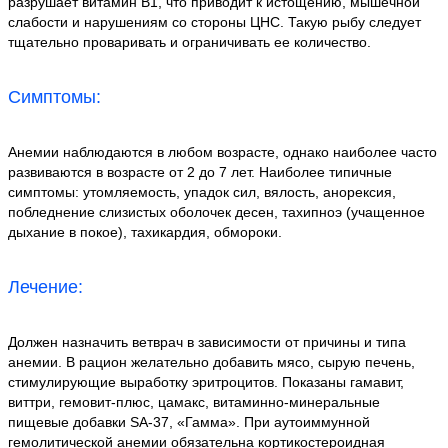
разрушает витамин В1, что приводит к истощению, мышечной
слабости и нарушениям со стороны ЦНС. Такую рыбу следует
тщательно проваривать и ограничивать ее количество.
Симптомы:
Анемии наблюдаются в любом возрасте, однако наиболее часто
развиваются в возрасте от 2 до 7 лет. Наиболее типичные
симптомы: утомляемость, упадок сил, вялость, анорексия,
побледнение слизистых оболочек десен, тахипноэ (учащенное
дыхание в покое), тахикардия, обмороки.
Лечение:
Должен назначить ветврач в зависимости от причины и типа
анемии. В рацион желательно добавить мясо, сырую печень,
стимулирующие выработку эритроцитов. Показаны гамавит,
виттри, гемовит-плюс, цамакс, витаминно-минеральные
пищевые добавки SA-37, «Гамма». При аутоиммунной
гемолитической анемии обязательна кортикостероидная