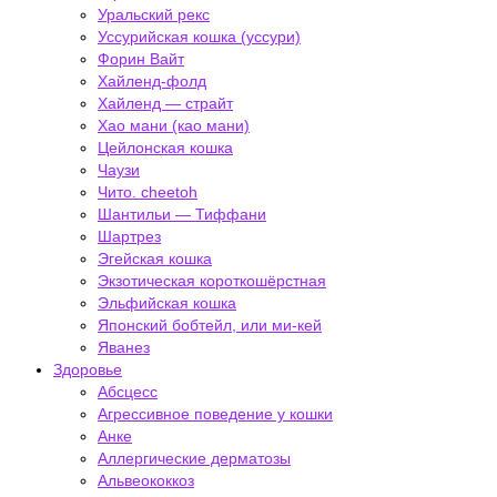
Уральский рекс
Уссурийская кошка (уссури)
Форин Вайт
Хайленд-фолд
Хайленд — страйт
Хао мани (као мани)
Цейлонская кошка
Чаузи
Чито. cheetoh
Шантильи — Тиффани
Шартрез
Эгейская кошка
Экзотическая короткошёрстная
Эльфийская кошка
Японский бобтейл, или ми-кей
Яванез
Здоровье
Абсцесс
Агрессивное поведение у кошки
Анке
Аллергические дерматозы
Альвеококкоз