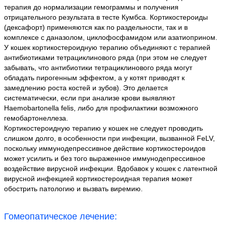
терапия до нормализации гемограммы и получения
отрицательного результата в тесте Кумбса. Кортикостероиды
(дексафорт) применяются как по раздельности, так и в
комплексе с даназолом, циклофосфамидом или азатиоприном.
У кошек кортикостероидную терапию объединяют с терапией
антибиотиками тетрациклинового ряда (при этом не следует
забывать, что антибиотики тетрациклинового ряда могут
обладать пирогенным эффектом, а у котят приводят к
замедлению роста костей и зубов). Это делается
систематически, если при анализе крови выявляют
Haemobartonella felis, либо для профилактики возможного
гемобартонеллеза.
Кортикостероидную терапию у кошек не следует проводить
слишком долго, в особенности при инфекции, вызванной FeLV,
поскольку иммунодепрессивное действие кортикостероидов
может усилить и без того выраженное иммунодепрессивное
воздействие вирусной инфекции. Вдобавок у кошек с латентной
вирусной инфекцией кортикостероидная терапия может
обострить патологию и вызвать виремию.
Гомеопатическое лечение: