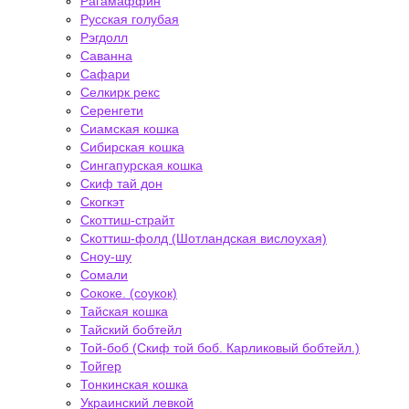
Рагамаффин
Русская голубая
Рэгдолл
Саванна
Сафари
Селкирк рекс
Серенгети
Сиамская кошка
Сибирская кошка
Сингапурская кошка
Скиф тай дон
Скогкэт
Скоттиш-страйт
Скоттиш-фолд (Шотландская вислоухая)
Сноу-шу
Сомали
Сококе. (соукок)
Тайская кошка
Тайский бобтейл
Той-боб (Скиф той боб. Карликовый бобтейл.)
Тойгер
Тонкинская кошка
Украинский левкой