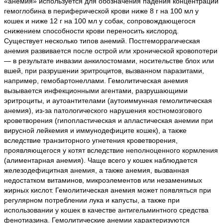
«анемия» используется для обозначения падения концентрации
гемоглобина в периферической крови ниже 8 г на 100 мл у
кошек и ниже 12 г на 100 мл у собак, сопровождающегося
снижением способности крови переносить кислород.
Существует несколько типов анемий. Постгеморрагическая
анемия развивается после острой или хронической кровопотери
— в результате инвазии анкилостомами, носительстве блох или
вшей, при разрушении эритроцитов, вызванном паразитами,
например, гемобартонеллами. Гемолитическая анемия
вызывается инфекционными агентами, разрушающими
эритроциты, и аутоантителами (аутоиммунная гемолитическая
анемия), из-за патологического нарушения костномозгового
кроветворения (гипопластическая и апластическая анемии при
вирусной лейкемия и иммунодефиците кошек), а также
вследствие транзиторного угнетения кроветворения,
проявляющегося у котят вследствие неполноценного кормления
(алиментарная анемия). Чаще всего у кошек наблюдается
железодефицитная анемия, а также анемия, вызванная
недостатком витаминов, микроэлементов или незаменимых
жирных кислот. Гемолитическая анемия может появляться при
регулярном потреблении лука и капусты, а также при
использовании у кошек в качестве антигельминтного средства
фенотиазина. Гемолитические анемии характеризуются