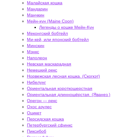
Малайская кошка
Мандарин
Манчкин
Мейн-кун (Maine Coon)
Легенды о кошке Мейн-Кун
Меконгский бобтейл
Ми-кей, или японский бобтейл
Минскин
Мэнкс
Наполеон
Невская маскарадная
Немецкий рекс
Норвежская лесная кошка. (Скогкэт)
Нибелунг
Ориентальная короткошерстная
Ориентальная длинношёрстая. (Яванез.)
Орегон — рекс
Охос азулес
Оцикет
Персидская кошка
Петербургский сфинкс
Пиксибоб