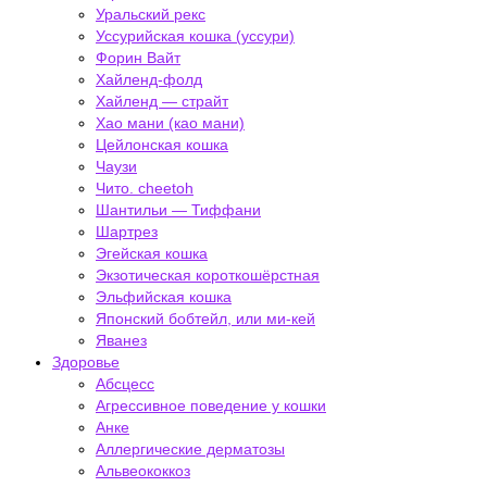
Уральский рекс
Уссурийская кошка (уссури)
Форин Вайт
Хайленд-фолд
Хайленд — страйт
Хао мани (као мани)
Цейлонская кошка
Чаузи
Чито. cheetoh
Шантильи — Тиффани
Шартрез
Эгейская кошка
Экзотическая короткошёрстная
Эльфийская кошка
Японский бобтейл, или ми-кей
Яванез
Здоровье
Абсцесс
Агрессивное поведение у кошки
Анке
Аллергические дерматозы
Альвеококкоз