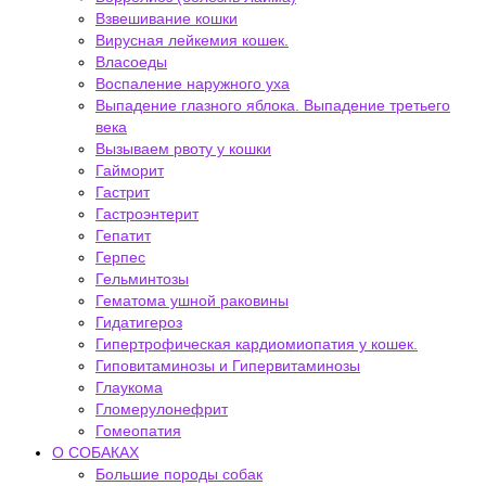
Взвешивание кошки
Вирусная лейкемия кошек.
Власоеды
Воспаление наружного уха
Выпадение глазного яблока. Выпадение третьего
века
Вызываем рвоту у кошки
Гайморит
Гастрит
Гастроэнтерит
Гепатит
Герпес
Гельминтозы
Гематома ушной раковины
Гидатигероз
Гипертрофическая кардиомиопатия у кошек.
Гиповитаминозы и Гипервитаминозы
Глаукома
Гломерулонефрит
Гомеопатия
О СОБАКАХ
Большие породы собак