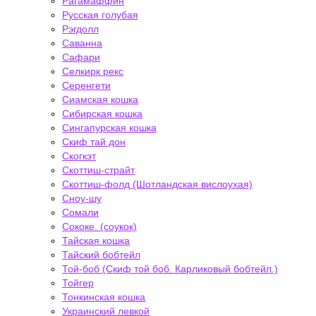
Рагамаффин
Русская голубая
Рэгдолл
Саванна
Сафари
Селкирк рекс
Серенгети
Сиамская кошка
Сибирская кошка
Сингапурская кошка
Скиф тай дон
Скогкэт
Скоттиш-страйт
Скоттиш-фолд (Шотландская вислоухая)
Сноу-шу
Сомали
Сококе. (соукок)
Тайская кошка
Тайский бобтейл
Той-боб (Скиф той боб. Карликовый бобтейл.)
Тойгер
Тонкинская кошка
Украинский левкой