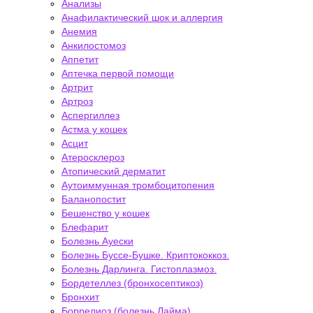
Анализы
Анафилактический шок и аллергия
Анемия
Анкилостомоз
Аппетит
Аптечка первой помощи
Артрит
Артроз
Аспергиллез
Астма у кошек
Асцит
Атеросклероз
Атопический дерматит
Аутоиммунная тромбоцитопения
Баланопостит
Бешенство у кошек
Блефарит
Болезнь Ауески
Болезнь Буссе-Бушке. Криптококкоз.
Болезнь Дарлинга. Гистоплазмоз.
Бордетеллез (бронхосептикоз)
Бронхит
Боррелиоз (болезнь Лайма)