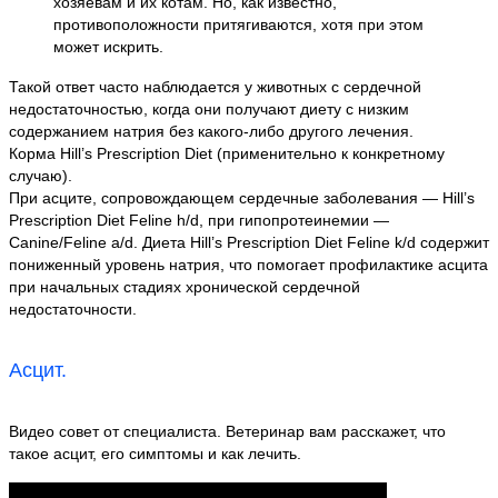
хозяевам и их котам. Но, как известно,
противоположности притягиваются, хотя при этом
может искрить.
Такой ответ часто наблюдается у животных с сердечной
недостаточностью, когда они получают диету с низким
содержанием натрия без какого-либо другого лечения.
Корма Hill’s Рrescriрtion Diet (применительно к конкретному
случаю).
При асците, сопровождающем сердечные заболевания — Hill’s
Рrescriрtion Diet Feline h/d, при гипопротеинемии —
Canine/Feline a/d. Диета Hill’s Рrescriрtion Diet Feline k/d содержит
пониженный уровень натрия, что помогает профилактике асцита
при начальных стадиях хронической сердечной
недостаточности.
Асцит.
Видео совет от специалиста. Ветеринар вам расскажет, что
такое асцит, его симптомы и как лечить.