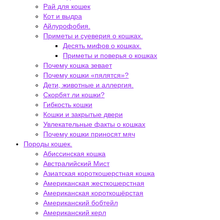
Рай для кошек
Кот и выдра
Айлурофобия.
Приметы и суеверия о кошках.
Десять мифов о кошках.
Приметы и поверья о кошках
Почему кошка зевает
Почему кошки «пялятся»?
Дети, животные и аллергия.
Скорбят ли кошки?
Гибкость кошки
Кошки и закрытые двери
Увлекательные факты о кошках
Почему кошки приносят мяч
Породы кошек.
Абиссинская кошка
Австралийский Мист
Азиатская короткошерстная кошка
Американская жесткошерстная
Американская короткошёрстая
Американский бобтейл
Американский керл