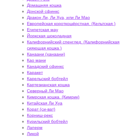
Домашняя кошка
Донской сфинкс
Дракон Ли, Ли Хуа, или Ли Мао
Европейская короткошёрстная. (Кельтская.)
Египетская мау
Йоркская шоколадная
Калифорнийский спенглед. (Калифорнийская
сияющая кошка.)
Канаани (ханаани)
Као мани
Канадский сфинкс
Каракет
Карельский бобтейл
Картезианская кошка
Северный Ли Мао
Кимрская кошка. (Кимрик)
Китайская Ли Хуа
Корат (си-ват)
Корниш-рекс
Курильский бобтейл
Лаперм
Ликой