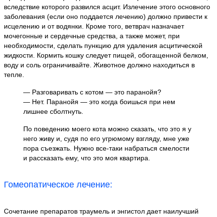
вследствие которого развился асцит. Излечение этого основного
заболевания (если оно поддается лечению) должно привести к
исцелению и от водянки. Кроме того, ветврач назначает
мочегонные и сердечные средства, а также может, при
необходимости, сделать пункцию для удаления асцитической
жидкости. Кормить кошку следует пищей, обогащенной белком,
воду и соль ограничивайте. Животное должно находиться в
тепле.
— Разговаривать с котом — это паранойя?
— Нет. Паранойя — это когда боишься при нем
лишнее сболтнуть.
По поведению моего кота можно сказать, что это я у
него живу и, судя по его угрюмому взгляду, мне уже
пора съезжать. Нужно все-таки набраться смелости
и рассказать ему, что это моя квартира.
Гомеопатическое лечение:
Сочетание препаратов траумель и энгистол дает наилучший