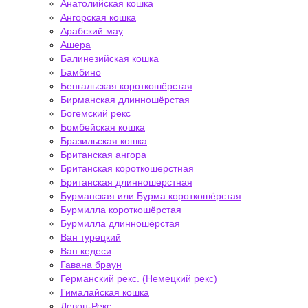
Анатолийская кошка
Ангорская кошка
Арабский мау
Ашера
Балинезийская кошка
Бамбино
Бенгальская короткошёрстая
Бирманская длинношёрстая
Богемский рекс
Бомбейская кошка
Бразильская кошка
Британская ангора
Британская короткошерстная
Британская длинношерстная
Бурманская или Бурма короткошёрстая
Бурмилла короткошёрстая
Бурмилла длинношёрстая
Ван турецкий
Ван кедеси
Гавана браун
Германский рекс. (Немецкий рекс)
Гималайская кошка
Девон-Рекс