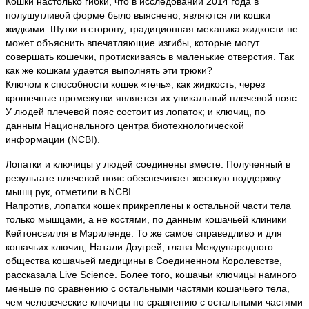
Кошки настолько гибки, что в исследовании 2014 года в
полушутливой форме было выяснено, являются ли кошки
жидкими. Шутки в сторону, традиционная механика жидкости не
может объяснить впечатляющие изгибы, которые могут
совершать кошечки, протискиваясь в маленькие отверстия. Так
как же кошкам удается выполнять эти трюки?
Ключом к способности кошек «течь», как жидкость, через
крошечные промежутки является их уникальный плечевой пояс.
У людей плечевой пояс состоит из лопаток; и ключиц, по
данным Национального центра биотехнологической
информации (NCBI).
Лопатки и ключицы у людей соединены вместе. Полученный в
результате плечевой пояс обеспечивает жесткую поддержку
мышц рук, отметили в NCBI.
Напротив, лопатки кошек прикреплены к остальной части тела
только мышцами, а не костями, по данным кошачьей клиники
Кейтонсвилля в Мэриленде. То же самое справедливо и для
кошачьих ключиц, Натали Доугрей, глава Международного
общества кошачьей медицины в Соединенном Королевстве,
рассказала Live Science. Более того, кошачьи ключицы намного
меньше по сравнению с остальными частями кошачьего тела,
чем человеческие ключицы по сравнению с остальными частями