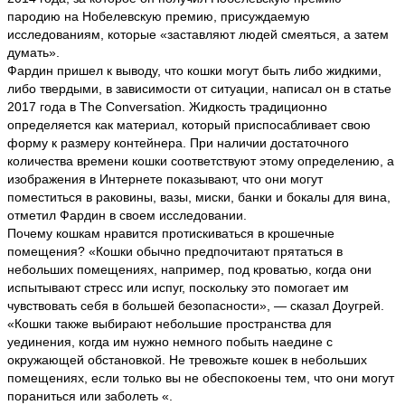
пародию на Нобелевскую премию, присуждаемую
исследованиям, которые «заставляют людей смеяться, а затем
думать».
Фардин пришел к выводу, что кошки могут быть либо жидкими,
либо твердыми, в зависимости от ситуации, написал он в статье
2017 года в The Conversation. Жидкость традиционно
определяется как материал, который приспосабливает свою
форму к размеру контейнера. При наличии достаточного
количества времени кошки соответствуют этому определению, а
изображения в Интернете показывают, что они могут
поместиться в раковины, вазы, миски, банки и бокалы для вина,
отметил Фардин в своем исследовании.
Почему кошкам нравится протискиваться в крошечные
помещения? «Кошки обычно предпочитают прятаться в
небольших помещениях, например, под кроватью, когда они
испытывают стресс или испуг, поскольку это помогает им
чувствовать себя в большей безопасности», — сказал Доугрей.
«Кошки также выбирают небольшие пространства для
уединения, когда им нужно немного побыть наедине с
окружающей обстановкой. Не тревожьте кошек в небольших
помещениях, если только вы не обеспокоены тем, что они могут
пораниться или заболеть «.