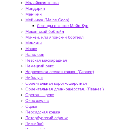
Малайская кошка
Мандарин
Манчкин
Мейн-кун (Maine Coon)
Легенды о кошке Мейн-Кун
Меконгский бобтейл
Ми-кей, или японский бобтейл
Минскин
Мэнкс
Наполеон
Невская маскарадная
Немецкий рекс
Норвежская лесная кошка. (Скогкэт)
Нибелунг
Ориентальная короткошерстная
Ориентальная длинношёрстая. (Яванез.)
Орегон — рекс
Охос азулес
Оцикет
Персидская кошка
Петербургский сфинкс
Пиксибоб