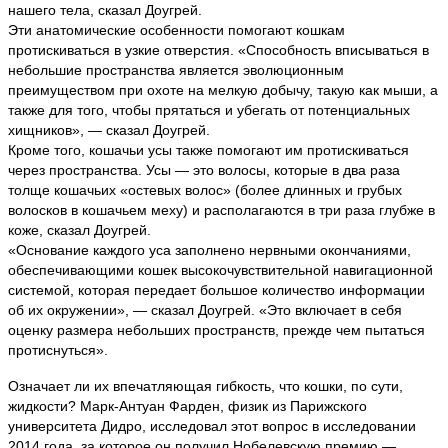
нашего тела, сказал Доугрей.
Эти анатомические особенности помогают кошкам
протискиваться в узкие отверстия. «Способность вписываться в
небольшие пространства является эволюционным
преимуществом при охоте на мелкую добычу, такую как мыши, а
также для того, чтобы прятаться и убегать от потенциальных
хищников», — сказал Доугрей.
Кроме того, кошачьи усы также помогают им протискиваться
через пространства. Усы — это волосы, которые в два раза
толще кошачьих «остевых волос» (более длинных и грубых
волосков в кошачьем меху) и располагаются в три раза глубже в
коже, сказал Доугрей.
«Основание каждого уса заполнено нервными окончаниями,
обеспечивающими кошек высокочувствительной навигационной
системой, которая передает большое количество информации
об их окружении», — сказал Доугрей. «Это включает в себя
оценку размера небольших пространств, прежде чем пытаться
протиснуться».
Означает ли их впечатляющая гибкость, что кошки, по сути,
жидкости? Марк-Антуан Фарден, физик из Парижского
университета Дидро, исследовал этот вопрос в исследовании
2014 года, за которое он получил Нобелевскую премию —