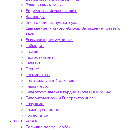
Взвешивание кошки
Вирусная лейкемия кошек.
Власоеды
Воспаление наружного уха
Выпадение глазного яблока. Выпадение третьего
века
Вызываем рвоту у кошки
Гайморит
Гастрит
Гастроэнтерит
Гепатит
Герпес
Гельминтозы
Гематома ушной раковины
Гидатигероз
Гипертрофическая кардиомиопатия у кошек.
Гиповитаминозы и Гипервитаминозы
Глаукома
Гломерулонефрит
Гомеопатия
О СОБАКАХ
Большие породы собак