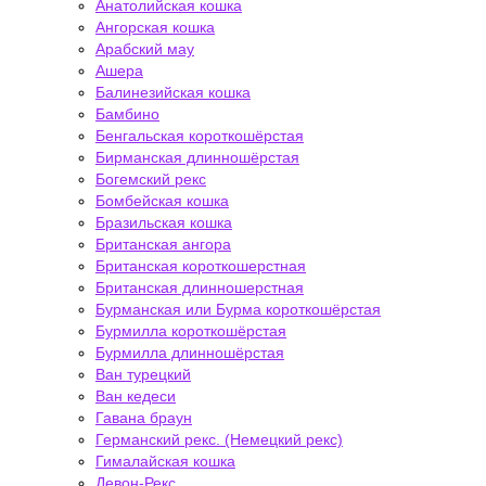
Анатолийская кошка
Ангорская кошка
Арабский мау
Ашера
Балинезийская кошка
Бамбино
Бенгальская короткошёрстая
Бирманская длинношёрстая
Богемский рекс
Бомбейская кошка
Бразильская кошка
Британская ангора
Британская короткошерстная
Британская длинношерстная
Бурманская или Бурма короткошёрстая
Бурмилла короткошёрстая
Бурмилла длинношёрстая
Ван турецкий
Ван кедеси
Гавана браун
Германский рекс. (Немецкий рекс)
Гималайская кошка
Девон-Рекс