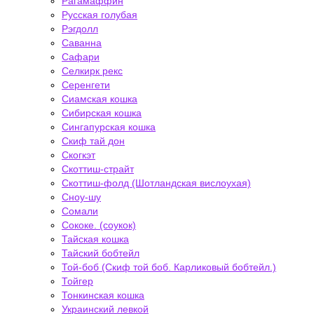
Рагамаффин
Русская голубая
Рэгдолл
Саванна
Сафари
Селкирк рекс
Серенгети
Сиамская кошка
Сибирская кошка
Сингапурская кошка
Скиф тай дон
Скогкэт
Скоттиш-страйт
Скоттиш-фолд (Шотландская вислоухая)
Сноу-шу
Сомали
Сококе. (соукок)
Тайская кошка
Тайский бобтейл
Той-боб (Скиф той боб. Карликовый бобтейл.)
Тойгер
Тонкинская кошка
Украинский левкой