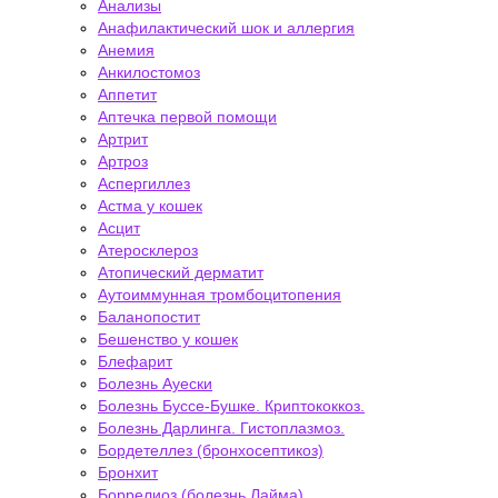
Анализы
Анафилактический шок и аллергия
Анемия
Анкилостомоз
Аппетит
Аптечка первой помощи
Артрит
Артроз
Аспергиллез
Астма у кошек
Асцит
Атеросклероз
Атопический дерматит
Аутоиммунная тромбоцитопения
Баланопостит
Бешенство у кошек
Блефарит
Болезнь Ауески
Болезнь Буссе-Бушке. Криптококкоз.
Болезнь Дарлинга. Гистоплазмоз.
Бордетеллез (бронхосептикоз)
Бронхит
Боррелиоз (болезнь Лайма)