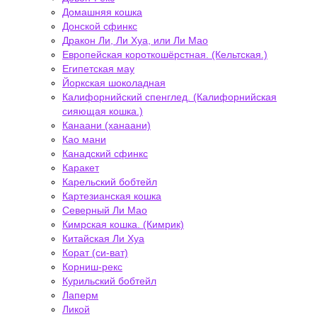
Домашняя кошка
Донской сфинкс
Дракон Ли, Ли Хуа, или Ли Мао
Европейская короткошёрстная. (Кельтская.)
Египетская мау
Йоркская шоколадная
Калифорнийский спенглед. (Калифорнийская
сияющая кошка.)
Канаани (ханаани)
Као мани
Канадский сфинкс
Каракет
Карельский бобтейл
Картезианская кошка
Северный Ли Мао
Кимрская кошка. (Кимрик)
Китайская Ли Хуа
Корат (си-ват)
Корниш-рекс
Курильский бобтейл
Лаперм
Ликой