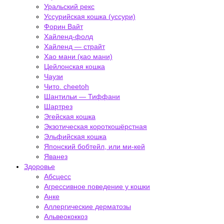
Уральский рекс
Уссурийская кошка (уссури)
Форин Вайт
Хайленд-фолд
Хайленд — страйт
Хао мани (као мани)
Цейлонская кошка
Чаузи
Чито. cheetoh
Шантильи — Тиффани
Шартрез
Эгейская кошка
Экзотическая короткошёрстная
Эльфийская кошка
Японский бобтейл, или ми-кей
Яванез
Здоровье
Абсцесс
Агрессивное поведение у кошки
Анке
Аллергические дерматозы
Альвеококкоз