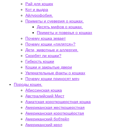
Рай для кошек
Кот и выдра
Айлурофобия.
Приметы и суеверия о кошках.
Десять мифов о кошках.
Приметы и поверья о кошках
Почему кошка зевает
Почему кошки «пялятся»?
Дети, животные и аллергия.
Скорбят ли кошки?
Гибкость кошки
Кошки и закрытые двери
Увлекательные факты о кошках
Почему кошки приносят мяч
Породы кошек.
Абиссинская кошка
Австралийский Мист
Азиатская короткошерстная кошка
Американская жесткошерстная
Американская короткошёрстая
Американский бобтейл
Американский керл