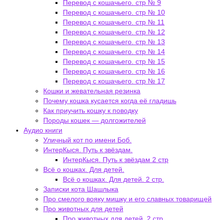
Перевод с кошачьего. стр № 9
Перевод с кошачьего. стр № 10
Перевод с кошачьего. стр № 11
Перевод с кошачьего. стр № 12
Перевод с кошачьего. стр № 13
Перевод с кошачьего. стр № 14
Перевод с кошачьего. стр № 15
Перевод с кошачьего. стр № 16
Перевод с кошачьего. стр № 17
Кошки и жевательная резинка
Почему кошка кусается когда её гладишь
Как приучить кошку к поводку
Породы кошек — долгожителей
Аудио книги
Уличный кот по имени Боб.
ИнтерКыся. Путь к звёздам.
ИнтерКыся. Путь к звёздам 2 стр
Всё о кошках. Для детей.
Всё о кошках. Для детей. 2 стр.
Записки кота Шашлыка
Про смелого вояку мишку и его славных товарищей
Про животных для детей
Про животных для детей. 2 стр