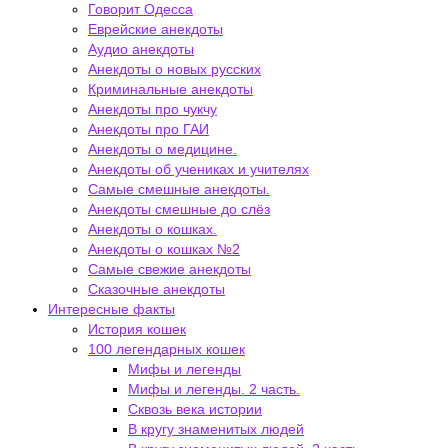
Говорит Одесса
Еврейские анекдоты
Аудио анекдоты
Анекдоты о новых русских
Криминальные анекдоты
Анекдоты про чукчу
Анекдоты про ГАИ
Анекдоты о медицине.
Анекдоты об учениках и учителях
Самые смешные анекдоты.
Анекдоты смешные до слёз
Анекдоты о кошках.
Анекдоты о кошках №2
Самые свежие анекдоты
Сказочные анекдоты
Интересные факты
История кошек
100 легендарных кошек
Мифы и легенды
Мифы и легенды. 2 часть.
Сквозь века истории
В кругу знаменитых людей