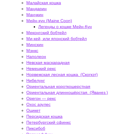
Малайская кошка
Мандарин
Манчкин
Мейн-кун (Maine Coon)
Легенды о кошке Мейн-Кун
Меконгский бобтейл
Ми-кей, или японский бобтейл
Минскин
Мэнкс
Наполеон
Невская маскарадная
Немецкий рекс
Норвежская лесная кошка. (Скогкэт)
Нибелунг
Ориентальная короткошерстная
Ориентальная длинношёрстая. (Яванез.)
Орегон — рекс
Охос азулес
Оцикет
Персидская кошка
Петербургский сфинкс
Пиксибоб