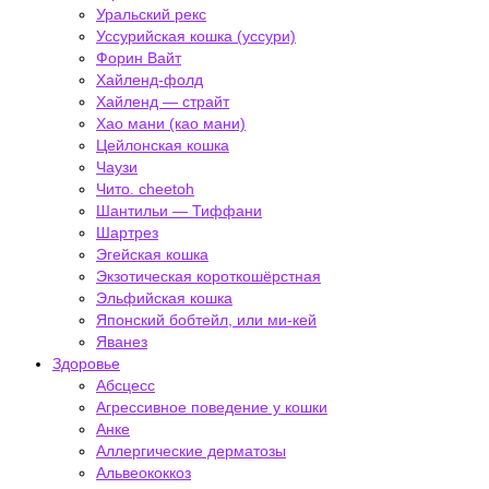
Уральский рекс
Уссурийская кошка (уссури)
Форин Вайт
Хайленд-фолд
Хайленд — страйт
Хао мани (као мани)
Цейлонская кошка
Чаузи
Чито. cheetoh
Шантильи — Тиффани
Шартрез
Эгейская кошка
Экзотическая короткошёрстная
Эльфийская кошка
Японский бобтейл, или ми-кей
Яванез
Здоровье
Абсцесс
Агрессивное поведение у кошки
Анке
Аллергические дерматозы
Альвеококкоз