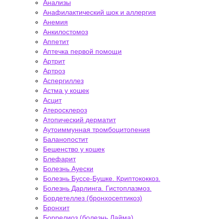
Анализы
Анафилактический шок и аллергия
Анемия
Анкилостомоз
Аппетит
Аптечка первой помощи
Артрит
Артроз
Аспергиллез
Астма у кошек
Асцит
Атеросклероз
Атопический дерматит
Аутоиммунная тромбоцитопения
Баланопостит
Бешенство у кошек
Блефарит
Болезнь Ауески
Болезнь Буссе-Бушке. Криптококкоз.
Болезнь Дарлинга. Гистоплазмоз.
Бордетеллез (бронхосептикоз)
Бронхит
Боррелиоз (болезнь Лайма)