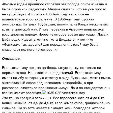
40-овым годам прошлого столетия эта порода почти исчезла и
была огромной редкостью. Многие считали, что её уже просто
не существует. И только в 1958-ом году началось её
планомерное восстановление. В 1956-ом году, русская
эмигрантка, Наталья Трубецкая, получила из Каира нескольких
котят египетской мау. И уже переехав в Америку попыталась
восстановить породу. Через некоторое время две кошки, Лиза и
Баба родили десять котят от кота Джоджо в питомнике
«Фатима». Так, древнейшая порода египетской мау была
спасена от полного исчезновения.
Описание.
Египетская мау похожа на бенгальскую кошку, но только на
первый взгляд. Но, имеется и ряд отличий. Египетская мау
имеет на лбу загадочную отметку в виде буквы «м», может иметь
эксклюзивный окрас под названием «скоробей», а при
разговоре, отчётливо произносит «мау». Да и по стандартам они
всё же имеют различия.
Это кошка средней величины. Вес взрослого кота от 4 до 6 кг.
Кошки меньше, от 3,5 до 4,5 кг. Тело компактное, грациозное, но
сильное. На животе имеется складка кожи благодаря которой
кошка может делать более широкий шаг, чем кошки других