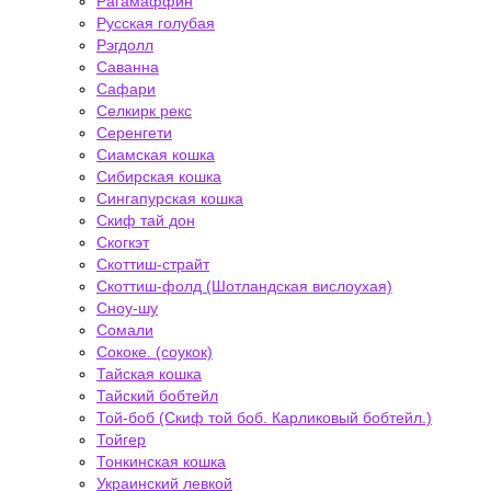
Рагамаффин
Русская голубая
Рэгдолл
Саванна
Сафари
Селкирк рекс
Серенгети
Сиамская кошка
Сибирская кошка
Сингапурская кошка
Скиф тай дон
Скогкэт
Скоттиш-страйт
Скоттиш-фолд (Шотландская вислоухая)
Сноу-шу
Сомали
Сококе. (соукок)
Тайская кошка
Тайский бобтейл
Той-боб (Скиф той боб. Карликовый бобтейл.)
Тойгер
Тонкинская кошка
Украинский левкой