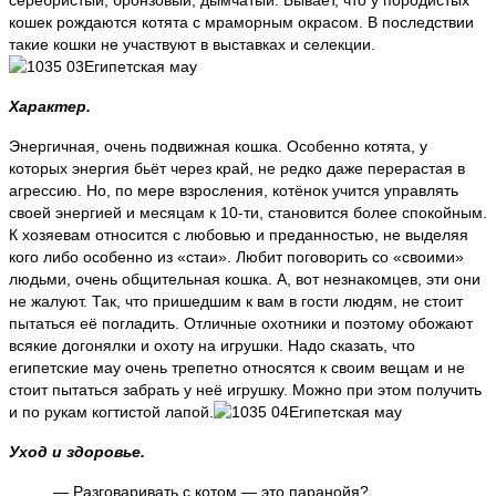
кошек рождаются котята с мраморным окрасом. В последствии
такие кошки не участвуют в выставках и селекции.
Характер.
Энергичная, очень подвижная кошка. Особенно котята, у
которых энергия бьёт через край, не редко даже перерастая в
агрессию. Но, по мере взросления, котёнок учится управлять
своей энергией и месяцам к 10-ти, становится более спокойным.
К хозяевам относится с любовью и преданностью, не выделяя
кого либо особенно из «стаи». Любит поговорить со «своими»
людьми, очень общительная кошка. А, вот незнакомцев, эти они
не жалуют. Так, что пришедшим к вам в гости людям, не стоит
пытаться её погладить. Отличные охотники и поэтому обожают
всякие догонялки и охоту на игрушки. Надо сказать, что
египетские мау очень трепетно относятся к своим вещам и не
стоит пытаться забрать у неё игрушку. Можно при этом получить
и по рукам когтистой лапой.
Уход и здоровье.
— Разговаривать с котом — это паранойя?