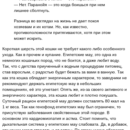
— Нет. Паранойя — это когда боишься при нем
лишнее сболтнуть.
Разница во взглядах на жизнь не дает покоя
хозяевам и их котам. Но, как известно,
противоположности притягиваются, хотя при этом
может искрить.
Короткая шерсть этой кошки не требует какого либо особенного
ухода. Как в прочем и купание. Египетские мау, это одна из
немногих кошачьих пород, что не боится, а даже любит воду.
Так, что с детства приученный к водным процедурам питомец,
став взрослым, с радостью будет бежать за вами в ванную. Так
как эта кошка обладает энергичным характером, то заводчики не
рекомендуют держать египетскую мау в небольших
помещениях, её это угнетает. Опять же, из-за своего активного и
энергичного характера, эта кошка любит и плотно покушать.
Суточный рацион египетской мау должен составлять 80 ккал на
1 кг веса. Так как генофонд египетских мау был ограничен, то
присутствую заболевания свойственные этой породе. В
основном это кардиомиопатия и астма. Стоит помнить, что
дыхательная система у египетских мау слабовата. Да, в добавок,
эти кошки могут страдать и от астмы. По этому нужно оберегать