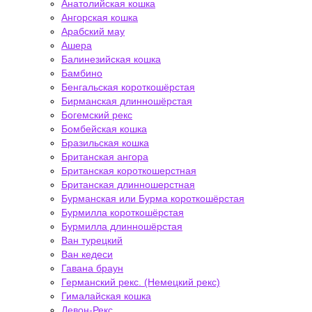
Анатолийская кошка
Ангорская кошка
Арабский мау
Ашера
Балинезийская кошка
Бамбино
Бенгальская короткошёрстая
Бирманская длинношёрстая
Богемский рекс
Бомбейская кошка
Бразильская кошка
Британская ангора
Британская короткошерстная
Британская длинношерстная
Бурманская или Бурма короткошёрстая
Бурмилла короткошёрстая
Бурмилла длинношёрстая
Ван турецкий
Ван кедеси
Гавана браун
Германский рекс. (Немецкий рекс)
Гималайская кошка
Девон-Рекс