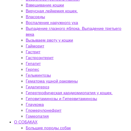
Взвешивание кошки
Вирусная лейкемия кошек.
Власоеды
Воспаление наружного уха
Выпадение глазного яблока. Выпадение третьего
века
Вызываем рвоту у кошки
Гайморит
Гастрит
Гастроэнтерит
Гепатит
Герпес
Гельминтозы
Гематома ушной раковины
Гидатигероз
Гипертрофическая кардиомиопатия у кошек.
Гиповитаминозы и Гипервитаминозы
Глаукома
Гломерулонефрит
Гомеопатия
О СОБАКАХ
Большие породы собак