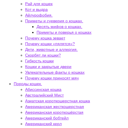
Рай для кошек
Кот и выдра
Айлурофобия.
Приметы и суеверия о кошках.
Десять мифов о кошках.
Приметы и поверья о кошках
Почему кошка зевает
Почему кошки «пялятся»?
Дети, животные и аллергия.
Скорбят ли кошки?
Гибкость кошки
Кошки и закрытые двери
Увлекательные факты о кошках
Почему кошки приносят мяч
Породы кошек.
Абиссинская кошка
Австралийский Мист
Азиатская короткошерстная кошка
Американская жесткошерстная
Американская короткошёрстая
Американский бобтейл
Американский керл