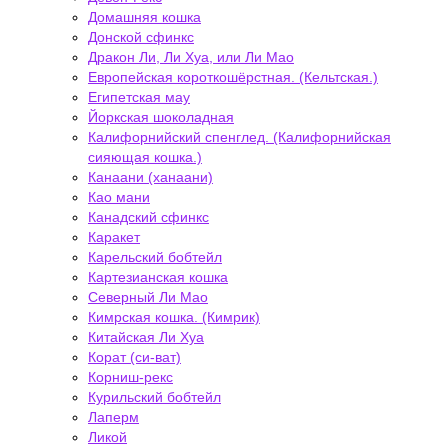
Домашняя кошка
Донской сфинкс
Дракон Ли, Ли Хуа, или Ли Мао
Европейская короткошёрстная. (Кельтская.)
Египетская мау
Йоркская шоколадная
Калифорнийский спенглед. (Калифорнийская
сияющая кошка.)
Канаани (ханаани)
Као мани
Канадский сфинкс
Каракет
Карельский бобтейл
Картезианская кошка
Северный Ли Мао
Кимрская кошка. (Кимрик)
Китайская Ли Хуа
Корат (си-ват)
Корниш-рекс
Курильский бобтейл
Лаперм
Ликой