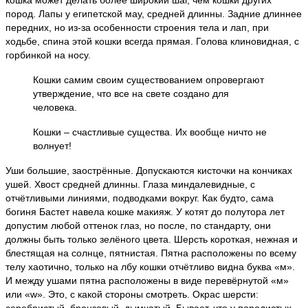
пород. Лапы у египетской мау, средней длинны. Задние длиннее
передних, но из-за особенности строения тела и лап, при
ходьбе, спина этой кошки всегда прямая. Голова клиновидная, с
горбинкой на носу.
Кошки самим своим существованием опровергают
утверждение, что все на свете создано для
человека.
Кошки – счастливые существа. Их вообще ничто не
волнует!
Уши большие, заострённые. Допускаются кисточки на кончиках
ушей. Хвост средней длинны. Глаза миндалевидные, с
отчётливыми линиями, подводками вокруг. Как будто, сама
богиня Бастет навела кошке макияж. У котят до полутора лет
допустим любой оттенок глаз, но после, по стандарту, они
должны быть только зелёного цвета. Шерсть короткая, нежная и
блестящая на солнце, пятнистая. Пятна расположены по всему
телу хаотично, только на лбу кошки отчётливо видна буква «м».
И между ушами пятна расположены в виде перевёрнутой «м»
или «w». Это, с какой стороны смотреть. Окрас шерсти:
серебристый, бронзовый, дымчатый. Бывает, что у породистых