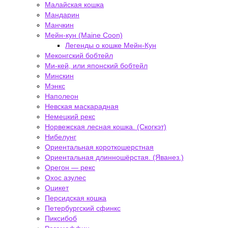
Малайская кошка
Мандарин
Манчкин
Мейн-кун (Maine Coon)
Легенды о кошке Мейн-Кун
Меконгский бобтейл
Ми-кей, или японский бобтейл
Минскин
Мэнкс
Наполеон
Невская маскарадная
Немецкий рекс
Норвежская лесная кошка. (Скогкэт)
Нибелунг
Ориентальная короткошерстная
Ориентальная длинношёрстая. (Яванез.)
Орегон — рекс
Охос азулес
Оцикет
Персидская кошка
Петербургский сфинкс
Пиксибоб