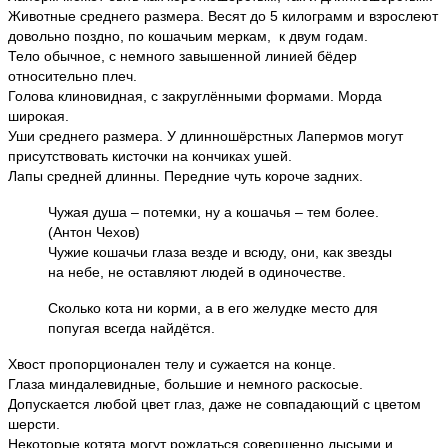
Животные среднего размера. Весят до 5 килограмм и взрослеют
довольно поздно, по кошачьим меркам, к двум годам.
Тело обычное, с немного завышенной линией бёдер
относительно плеч.
Голова клиновидная, с закруглёнными формами. Морда
широкая.
Уши среднего размера. У длинношёрстных Лапермов могут
присутствовать кисточки на кончиках ушей.
Лапы средней длинны. Передние чуть короче задних.
Чужая душа – потемки, ну а кошачья – тем более.
(Антон Чехов)
Чужие кошачьи глаза везде и всюду, они, как звезды
на небе, не оставляют людей в одиночестве.
Сколько кота ни корми, а в его желудке место для
попугая всегда найдётся.
Хвост пропорционален телу и сужается на конце.
Глаза миндалевидные, большие и немного раскосые.
Допускается любой цвет глаз, даже не совпадающий с цветом
шерсти.
Некоторые котята могут рождаться совершенно лысыми и