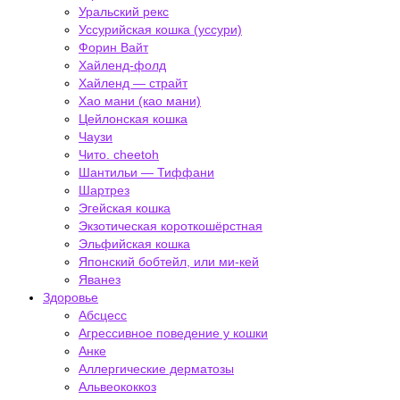
Уральский рекс
Уссурийская кошка (уссури)
Форин Вайт
Хайленд-фолд
Хайленд — страйт
Хао мани (као мани)
Цейлонская кошка
Чаузи
Чито. cheetoh
Шантильи — Тиффани
Шартрез
Эгейская кошка
Экзотическая короткошёрстная
Эльфийская кошка
Японский бобтейл, или ми-кей
Яванез
Здоровье
Абсцесс
Агрессивное поведение у кошки
Анке
Аллергические дерматозы
Альвеококкоз