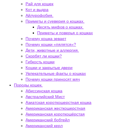
Рай для кошек
Кот и выдра
Айлурофобия.
Приметы и суеверия о кошках.
Десять мифов о кошках.
Приметы и поверья о кошках
Почему кошка зевает
Почему кошки «пялятся»?
Дети, животные и аллергия.
Скорбят ли кошки?
Гибкость кошки
Кошки и закрытые двери
Увлекательные факты о кошках
Почему кошки приносят мяч
Породы кошек.
Абиссинская кошка
Австралийский Мист
Азиатская короткошерстная кошка
Американская жесткошерстная
Американская короткошёрстая
Американский бобтейл
Американский керл