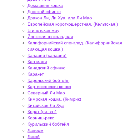
Домашняя кошка
Донской сфинкс
Дракон Ли, Ли Хуа, или Ли Мао
Европейская короткошёрстная. (Кельтская.)
Египетская мау
Йоркская шоколадная
Калифорнийский спенглед. (Калифорнийская
сияющая кошка.)
Канаани (ханаани)
Као мани
Канадский сфинкс
Каракет
Карельский бобтейл
Картезианская кошка
Северный Ли Мао
Кимрская кошка. (Кимрик)
Китайская Ли Хуа
Корат (си-ват)
Корниш-рекс
Курильский бобтейл
Лаперм
Ликой