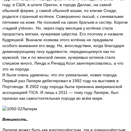
году, в США, в штате Орегон, в городе Даллас, на самой
обычной ферме, у самой обычной кошки, по кличке Спиди,
родился странный котёнок. Совершенно лысый, с синеватыми
пятнами на коже. Не похожий на своих братьев и сестёр. Короче
«гадкий утёнок». Но, через пару месяцев у котёнка стала
прорастать мягкая, кучерявая шёрстка. Его поэтому и назвали
Кудряшкой. Вначале хозяева этого котёнка не предавали
особого внимания его виду. Но, впоследствии, когда благодаря
доминирующему гену кудрявости, передающемуся как по
мужской, так и по женской линии, кучерявых котиков стало
слишком много, Линда и Ричард Коэл заинтересовались, а что
это за порода.
И были очень удивлены, что это уникальная, новая порода.
Первый раз Лаперм дебютировал в 1992 году на выставке в
Портленде. В 2002 году порода была признана американской
ассоциацией TICA. И лишь к 2011 — тому году Лаперм, был
признан как самостоятельная порода во всём мире.
Внешность.
.
Лаперм может быть как короткошёрстым, так и длинношёрстым.