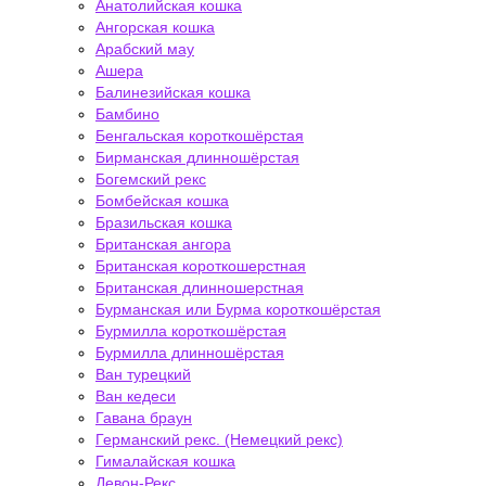
Анатолийская кошка
Ангорская кошка
Арабский мау
Ашера
Балинезийская кошка
Бамбино
Бенгальская короткошёрстая
Бирманская длинношёрстая
Богемский рекс
Бомбейская кошка
Бразильская кошка
Британская ангора
Британская короткошерстная
Британская длинношерстная
Бурманская или Бурма короткошёрстая
Бурмилла короткошёрстая
Бурмилла длинношёрстая
Ван турецкий
Ван кедеси
Гавана браун
Германский рекс. (Немецкий рекс)
Гималайская кошка
Девон-Рекс