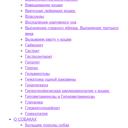
Взвешивание кошки
Вирусная лейкемия кошек.
Власоеды
Воспаление наружного уха
Выпадение глазного яблока. Выпадение третьего
века
Вызываем рвоту у кошки
Гайморит
Гастрит
Гастроэнтерит
Гепатит
Герпес
Гельминтозы
Гематома ушной раковины
Гидатигероз
Гипертрофическая кардиомиопатия у кошек.
Гиповитаминозы и Гипервитаминозы
Глаукома
Гломерулонефрит
Гомеопатия
О СОБАКАХ
Большие породы собак