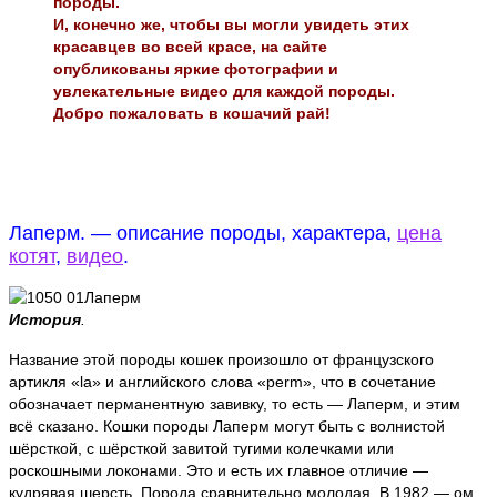
породы.
И, конечно же, чтобы вы могли увидеть этих
красавцев во всей красе, на сайте
опубликованы яркие фотографии и
увлекательные видео для каждой породы.
Добро пожаловать в кошачий рай!
Лаперм. — описание породы, характера,
цена
котят
,
видео
.
История
.
Название этой породы кошек произошло от французского
артикля «la» и английского слова «perm», что в сочетание
обозначает перманентную завивку, то есть — Лаперм, и этим
всё сказано. Кошки породы Лаперм могут быть с волнистой
шёрсткой, с шёрсткой завитой тугими колечками или
роскошными локонами. Это и есть их главное отличие —
кудрявая шерсть. Порода сравнительно молодая. В 1982 — ом