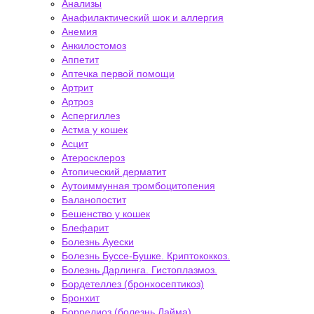
Анализы
Анафилактический шок и аллергия
Анемия
Анкилостомоз
Аппетит
Аптечка первой помощи
Артрит
Артроз
Аспергиллез
Астма у кошек
Асцит
Атеросклероз
Атопический дерматит
Аутоиммунная тромбоцитопения
Баланопостит
Бешенство у кошек
Блефарит
Болезнь Ауески
Болезнь Буссе-Бушке. Криптококкоз.
Болезнь Дарлинга. Гистоплазмоз.
Бордетеллез (бронхосептикоз)
Бронхит
Боррелиоз (болезнь Лайма)