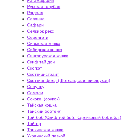
Рагамаффин
Русская голубая
Рэгдолл
Саванна
Сафари
Селкирк рекс
Серенгети
Сиамская кошка
Сибирская кошка
Сингапурская кошка
Скиф тай дон
Скогкэт
Скоттиш-страйт
Скоттиш-фолд (Шотландская вислоухая)
Сноу-шу
Сомали
Сококе. (соукок)
Тайская кошка
Тайский бобтейл
Той-боб (Скиф той боб. Карликовый бобтейл.)
Тойгер
Тонкинская кошка
Украинский левкой