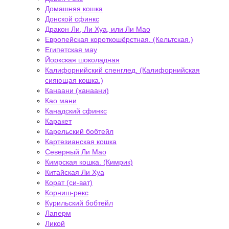
Домашняя кошка
Донской сфинкс
Дракон Ли, Ли Хуа, или Ли Мао
Европейская короткошёрстная. (Кельтская.)
Египетская мау
Йоркская шоколадная
Калифорнийский спенглед. (Калифорнийская
сияющая кошка.)
Канаани (ханаани)
Као мани
Канадский сфинкс
Каракет
Карельский бобтейл
Картезианская кошка
Северный Ли Мао
Кимрская кошка. (Кимрик)
Китайская Ли Хуа
Корат (си-ват)
Корниш-рекс
Курильский бобтейл
Лаперм
Ликой