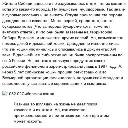
Жители Сибири раньше и не задумывались о том, что их кошки и
коты это какая-то порода. Ну, пушистые, ну, здоровые. Так иначе
в суровых условиях и не выжить. Откуда произошла эта порода
доподлинно не известно. Много версий, вроде того, что от
бухарских котов (Что за порода бухарские коты, тоже нет
внятного ответа), и что они были завезены на территорию
Сибири Ермаком, и множество других версий. Но, возможно это
помесь дикой и домашней кошки. Доподлинно известно лишь,
что эти кошки упоминались и описывались в документах XVI
века. В дальнейшем сибирские кошки были распространены по
всей России. Но, вот как отдельную породу этих кошек
российские фелинологи зарегистрировали лишь в 1987 году. А,
через 5 лет сибирские кошки прошли регистрацию и во
Всемирной организации фелинологов, получив свой стандарт и
возможность участвовать в соревнованиях и выставках.
Разница во взглядах на жизнь не дает покоя
хозяевам и их котам. Но, как известно,
противоположности притягиваются, хотя при этом
может искрить.