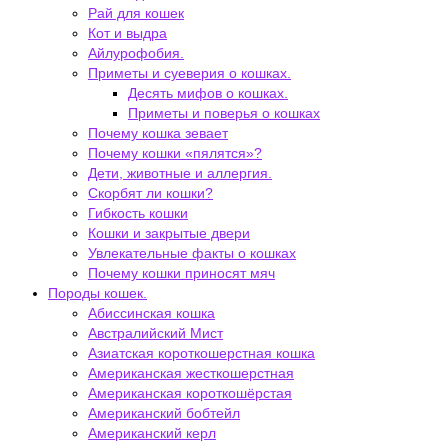
Рай для кошек
Кот и выдра
Айлурофобия.
Приметы и суеверия о кошках.
Десять мифов о кошках.
Приметы и поверья о кошках
Почему кошка зевает
Почему кошки «пялятся»?
Дети, животные и аллергия.
Скорбят ли кошки?
Гибкость кошки
Кошки и закрытые двери
Увлекательные факты о кошках
Почему кошки приносят мяч
Породы кошек.
Абиссинская кошка
Австралийский Мист
Азиатская короткошерстная кошка
Американская жесткошерстная
Американская короткошёрстая
Американский бобтейл
Американский керл