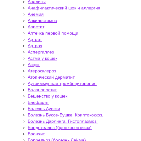
Анализы
Анафилактический шок и аллергия
Анемия
Анкилостомоз
Аппетит
Аптечка первой помощи
Артрит
Артроз
Аспергиллез
Астма у кошек
Асцит
Атеросклероз
Атопический дерматит
Аутоиммунная тромбоцитопения
Баланопостит
Бешенство у кошек
Блефарит
Болезнь Ауески
Болезнь Буссе-Бушке. Криптококкоз.
Болезнь Дарлинга. Гистоплазмоз.
Бордетеллез (бронхосептикоз)
Бронхит
Боррелиоз (болезнь Лайма)