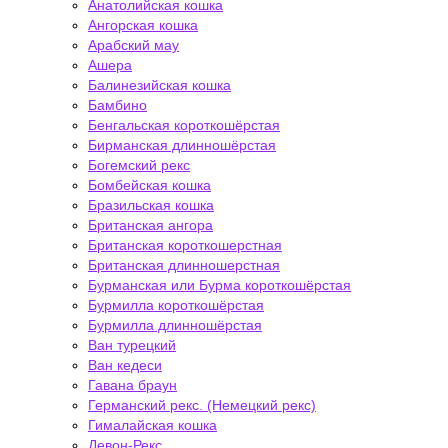
Анатолийская кошка
Ангорская кошка
Арабский мау
Ашера
Балинезийская кошка
Бамбино
Бенгальская короткошёрстая
Бирманская длинношёрстая
Богемский рекс
Бомбейская кошка
Бразильская кошка
Британская ангора
Британская короткошерстная
Британская длинношерстная
Бурманская или Бурма короткошёрстая
Бурмилла короткошёрстая
Бурмилла длинношёрстая
Ван турецкий
Ван кедеси
Гавана браун
Германский рекс. (Немецкий рекс)
Гималайская кошка
Девон-Рекс