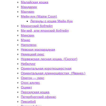
Малайская кошка
Мандарин
Манчкин
Мейн-кун (Maine Coon)
Легенды о кошке Мейн-Кун
Меконгский бобтейл
Ми-кей, или японский бобтейл
Минскин
Мэнкс
Наполеон
Невская маскарадная
Немецкий рекс
Норвежская лесная кошка. (Скогкэт)
Нибелунг
Ориентальная короткошерстная
Ориентальная длинношёрстая. (Яванез.)
Орегон — рекс
Охос азулес
Оцикет
Персидская кошка
Петербургский сфинкс
Пиксибоб