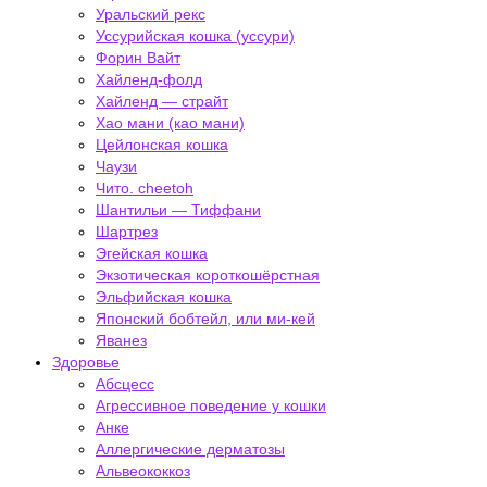
Уральский рекс
Уссурийская кошка (уссури)
Форин Вайт
Хайленд-фолд
Хайленд — страйт
Хао мани (као мани)
Цейлонская кошка
Чаузи
Чито. cheetoh
Шантильи — Тиффани
Шартрез
Эгейская кошка
Экзотическая короткошёрстная
Эльфийская кошка
Японский бобтейл, или ми-кей
Яванез
Здоровье
Абсцесс
Агрессивное поведение у кошки
Анке
Аллергические дерматозы
Альвеококкоз