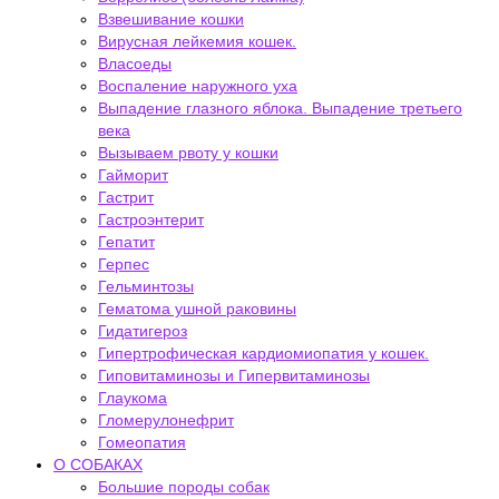
Взвешивание кошки
Вирусная лейкемия кошек.
Власоеды
Воспаление наружного уха
Выпадение глазного яблока. Выпадение третьего
века
Вызываем рвоту у кошки
Гайморит
Гастрит
Гастроэнтерит
Гепатит
Герпес
Гельминтозы
Гематома ушной раковины
Гидатигероз
Гипертрофическая кардиомиопатия у кошек.
Гиповитаминозы и Гипервитаминозы
Глаукома
Гломерулонефрит
Гомеопатия
О СОБАКАХ
Большие породы собак