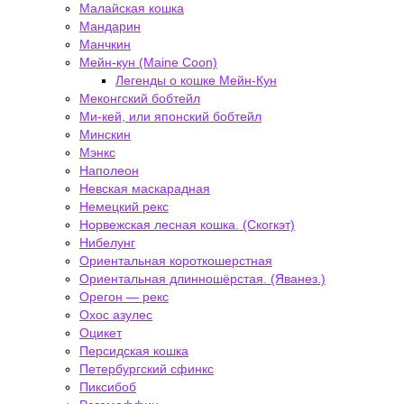
Малайская кошка
Мандарин
Манчкин
Мейн-кун (Maine Coon)
Легенды о кошке Мейн-Кун
Меконгский бобтейл
Ми-кей, или японский бобтейл
Минскин
Мэнкс
Наполеон
Невская маскарадная
Немецкий рекс
Норвежская лесная кошка. (Скогкэт)
Нибелунг
Ориентальная короткошерстная
Ориентальная длинношёрстая. (Яванез.)
Орегон — рекс
Охос азулес
Оцикет
Персидская кошка
Петербургский сфинкс
Пиксибоб