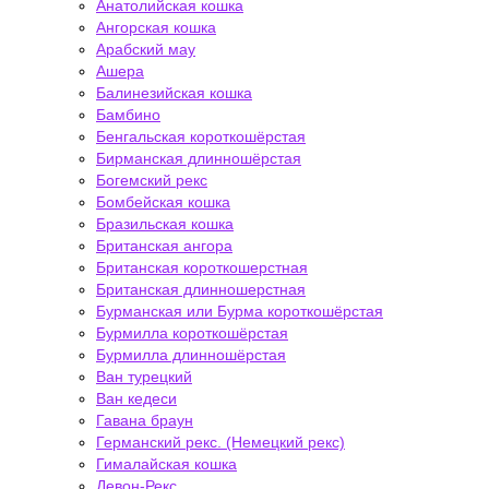
Анатолийская кошка
Ангорская кошка
Арабский мау
Ашера
Балинезийская кошка
Бамбино
Бенгальская короткошёрстая
Бирманская длинношёрстая
Богемский рекс
Бомбейская кошка
Бразильская кошка
Британская ангора
Британская короткошерстная
Британская длинношерстная
Бурманская или Бурма короткошёрстая
Бурмилла короткошёрстая
Бурмилла длинношёрстая
Ван турецкий
Ван кедеси
Гавана браун
Германский рекс. (Немецкий рекс)
Гималайская кошка
Девон-Рекс