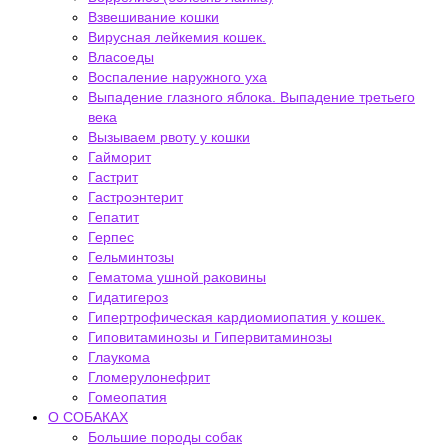
Взвешивание кошки
Вирусная лейкемия кошек.
Власоеды
Воспаление наружного уха
Выпадение глазного яблока. Выпадение третьего
века
Вызываем рвоту у кошки
Гайморит
Гастрит
Гастроэнтерит
Гепатит
Герпес
Гельминтозы
Гематома ушной раковины
Гидатигероз
Гипертрофическая кардиомиопатия у кошек.
Гиповитаминозы и Гипервитаминозы
Глаукома
Гломерулонефрит
Гомеопатия
О СОБАКАХ
Большие породы собак