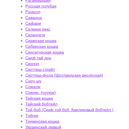
Рагамаффин
Русская голубая
Рэгдолл
Саванна
Сафари
Селкирк рекс
Серенгети
Сиамская кошка
Сибирская кошка
Сингапурская кошка
Скиф тай дон
Скогкэт
Скоттиш-страйт
Скоттиш-фолд (Шотландская вислоухая)
Сноу-шу
Сомали
Сококе. (соукок)
Тайская кошка
Тайский бобтейл
Той-боб (Скиф той боб. Карликовый бобтейл.)
Тойгер
Тонкинская кошка
Украинский левкой