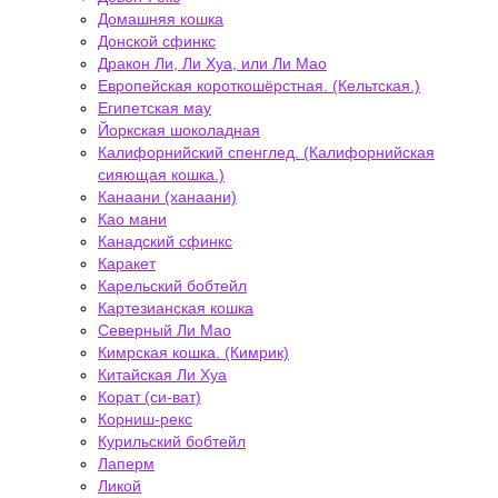
Домашняя кошка
Донской сфинкс
Дракон Ли, Ли Хуа, или Ли Мао
Европейская короткошёрстная. (Кельтская.)
Египетская мау
Йоркская шоколадная
Калифорнийский спенглед. (Калифорнийская
сияющая кошка.)
Канаани (ханаани)
Као мани
Канадский сфинкс
Каракет
Карельский бобтейл
Картезианская кошка
Северный Ли Мао
Кимрская кошка. (Кимрик)
Китайская Ли Хуа
Корат (си-ват)
Корниш-рекс
Курильский бобтейл
Лаперм
Ликой