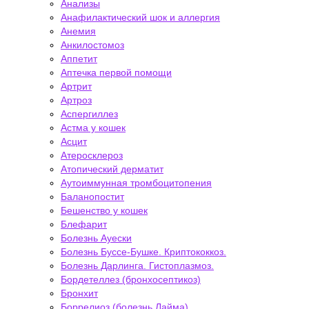
Анализы
Анафилактический шок и аллергия
Анемия
Анкилостомоз
Аппетит
Аптечка первой помощи
Артрит
Артроз
Аспергиллез
Астма у кошек
Асцит
Атеросклероз
Атопический дерматит
Аутоиммунная тромбоцитопения
Баланопостит
Бешенство у кошек
Блефарит
Болезнь Ауески
Болезнь Буссе-Бушке. Криптококкоз.
Болезнь Дарлинга. Гистоплазмоз.
Бордетеллез (бронхосептикоз)
Бронхит
Боррелиоз (болезнь Лайма)