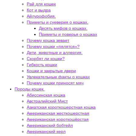
Рай для кошек
Кот и выдра
Айлурофобия.
Приметы и суеверия о кошках.
Десять мифов о кошках.
Приметы и поверья о кошках
Почему кошка зевает
Почему кошки «пялятся»?
Дети, животные и аллергия.
Скорбят ли кошки?
Гибкость кошки
Кошки и закрытые двери
Увлекательные факты о кошках
Почему кошки приносят мяч
Породы кошек.
Абиссинская кошка
Австралийский Мист
Азиатская короткошерстная кошка
Американская жесткошерстная
Американская короткошёрстая
Американский бобтейл
Американский керл