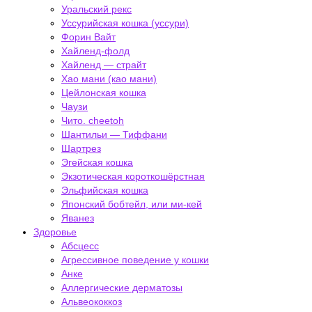
Уральский рекс
Уссурийская кошка (уссури)
Форин Вайт
Хайленд-фолд
Хайленд — страйт
Хао мани (као мани)
Цейлонская кошка
Чаузи
Чито. cheetoh
Шантильи — Тиффани
Шартрез
Эгейская кошка
Экзотическая короткошёрстная
Эльфийская кошка
Японский бобтейл, или ми-кей
Яванез
Здоровье
Абсцесс
Агрессивное поведение у кошки
Анке
Аллергические дерматозы
Альвеококкоз