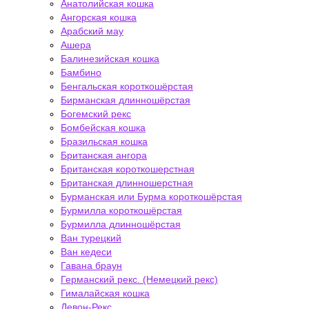
Анатолийская кошка
Ангорская кошка
Арабский мау
Ашера
Балинезийская кошка
Бамбино
Бенгальская короткошёрстая
Бирманская длинношёрстая
Богемский рекс
Бомбейская кошка
Бразильская кошка
Британская ангора
Британская короткошерстная
Британская длинношерстная
Бурманская или Бурма короткошёрстая
Бурмилла короткошёрстая
Бурмилла длинношёрстая
Ван турецкий
Ван кедеси
Гавана браун
Германский рекс. (Немецкий рекс)
Гималайская кошка
Девон-Рекс