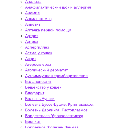
Анализы
Анафилактический шок и аллергия
Анемия
Анкилостомоз
Аппетит
Аптечка первой помощи
Артрит
Артроз
Аспергиллез
Астма у кошек
Асцит
Атеросклероз
Атопический дерматит
Аутоиммунная тромбоцитопения
Баланопостит
Бешенство у кошек
Блефарит
Болезнь Ауески
Болезнь Буссе-Бушке. Криптококкоз.
Болезнь Дарлинга. Гистоплазмоз.
Бордетеллез (бронхосептикоз)
Бронхит
Боррелиоз (болезнь Лайма)