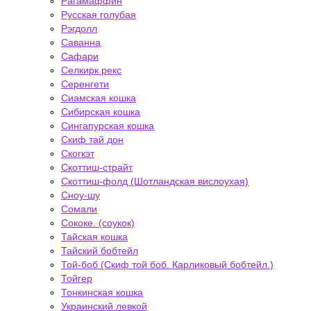
Рагамаффин
Русская голубая
Рэгдолл
Саванна
Сафари
Селкирк рекс
Серенгети
Сиамская кошка
Сибирская кошка
Сингапурская кошка
Скиф тай дон
Скогкэт
Скоттиш-страйт
Скоттиш-фолд (Шотландская вислоухая)
Сноу-шу
Сомали
Сококе. (соукок)
Тайская кошка
Тайский бобтейл
Той-боб (Скиф той боб. Карликовый бобтейл.)
Тойгер
Тонкинская кошка
Украинский левкой