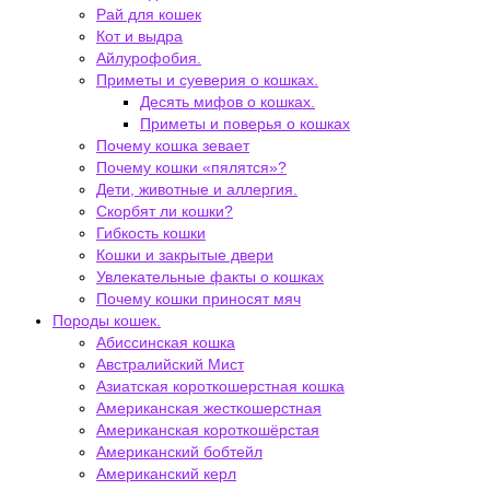
Рай для кошек
Кот и выдра
Айлурофобия.
Приметы и суеверия о кошках.
Десять мифов о кошках.
Приметы и поверья о кошках
Почему кошка зевает
Почему кошки «пялятся»?
Дети, животные и аллергия.
Скорбят ли кошки?
Гибкость кошки
Кошки и закрытые двери
Увлекательные факты о кошках
Почему кошки приносят мяч
Породы кошек.
Абиссинская кошка
Австралийский Мист
Азиатская короткошерстная кошка
Американская жесткошерстная
Американская короткошёрстая
Американский бобтейл
Американский керл