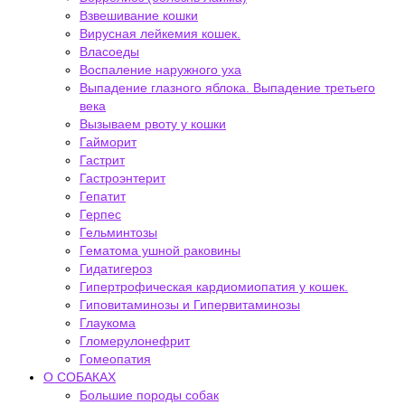
Взвешивание кошки
Вирусная лейкемия кошек.
Власоеды
Воспаление наружного уха
Выпадение глазного яблока. Выпадение третьего
века
Вызываем рвоту у кошки
Гайморит
Гастрит
Гастроэнтерит
Гепатит
Герпес
Гельминтозы
Гематома ушной раковины
Гидатигероз
Гипертрофическая кардиомиопатия у кошек.
Гиповитаминозы и Гипервитаминозы
Глаукома
Гломерулонефрит
Гомеопатия
О СОБАКАХ
Большие породы собак