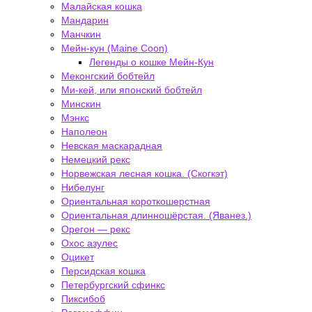
Малайская кошка
Мандарин
Манчкин
Мейн-кун (Maine Coon)
Легенды о кошке Мейн-Кун
Меконгский бобтейл
Ми-кей, или японский бобтейл
Минскин
Мэнкс
Наполеон
Невская маскарадная
Немецкий рекс
Норвежская лесная кошка. (Скогкэт)
Нибелунг
Ориентальная короткошерстная
Ориентальная длинношёрстая. (Яванез.)
Орегон — рекс
Охос азулес
Оцикет
Персидская кошка
Петербургский сфинкс
Пиксибоб