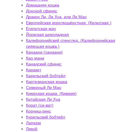
Домашняя кошка
Донской сфинкс
Дракон Ли, Ли Хуа, или Ли Мао
Европейская короткошёрстная. (Кельтская.)
Египетская мау
Йоркская шоколадная
Калифорнийский спенглед. (Калифорнийская
сияющая кошка.)
Канаани (ханаани)
Као мани
Канадский сфинкс
Каракет
Карельский бобтейл
Картезианская кошка
Северный Ли Мао
Кимрская кошка. (Кимрик)
Китайская Ли Хуа
Корат (си-ват)
Корниш-рекс
Курильский бобтейл
Лаперм
Ликой