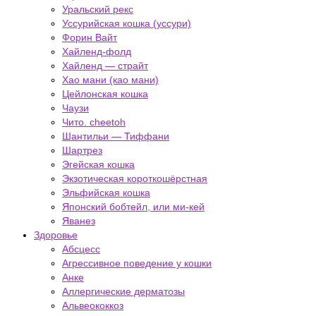
Уральский рекс
Уссурийская кошка (уссури)
Форин Вайт
Хайленд-фолд
Хайленд — страйт
Хао мани (као мани)
Цейлонская кошка
Чаузи
Чито. cheetoh
Шантильи — Тиффани
Шартрез
Эгейская кошка
Экзотическая короткошёрстная
Эльфийская кошка
Японский бобтейл, или ми-кей
Яванез
Здоровье
Абсцесс
Агрессивное поведение у кошки
Анке
Аллергические дерматозы
Альвеококкоз