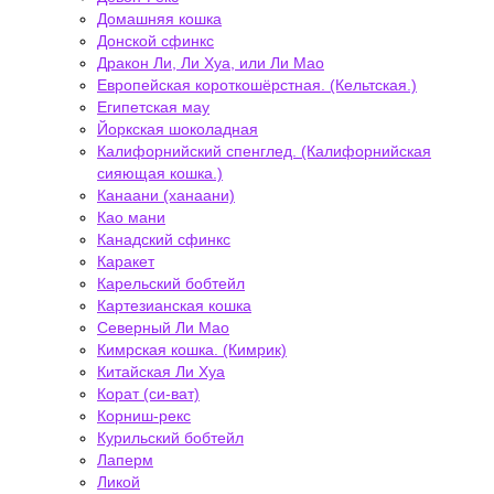
Домашняя кошка
Донской сфинкс
Дракон Ли, Ли Хуа, или Ли Мао
Европейская короткошёрстная. (Кельтская.)
Египетская мау
Йоркская шоколадная
Калифорнийский спенглед. (Калифорнийская
сияющая кошка.)
Канаани (ханаани)
Као мани
Канадский сфинкс
Каракет
Карельский бобтейл
Картезианская кошка
Северный Ли Мао
Кимрская кошка. (Кимрик)
Китайская Ли Хуа
Корат (си-ват)
Корниш-рекс
Курильский бобтейл
Лаперм
Ликой