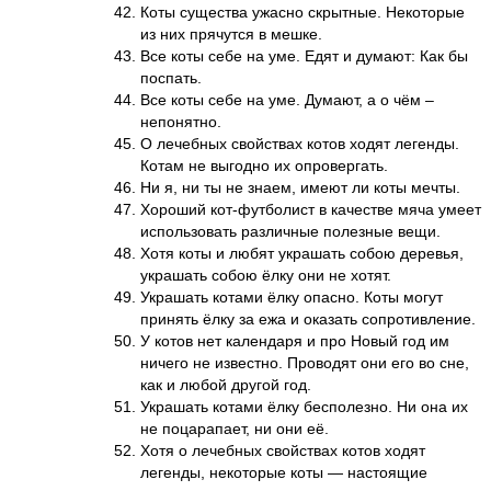
Коты существа ужасно скрытные. Некоторые
из них прячутся в мешке.
Все коты себе на уме. Едят и думают: Как бы
поспать.
Все коты себе на уме. Думают, а о чём –
непонятно.
О лечебных свойствах котов ходят легенды.
Котам не выгодно их опровергать.
Ни я, ни ты не знаем, имеют ли коты мечты.
Хороший кот-футболист в качестве мяча умеет
использовать различные полезные вещи.
Хотя коты и любят украшать собою деревья,
украшать собою ёлку они не хотят.
Украшать котами ёлку опасно. Коты могут
принять ёлку за ежа и оказать сопротивление.
У котов нет календаря и про Новый год им
ничего не известно. Проводят они его во сне,
как и любой другой год.
Украшать котами ёлку бесполезно. Ни она их
не поцарапает, ни они её.
Хотя о лечебных свойствах котов ходят
легенды, некоторые коты — настоящие