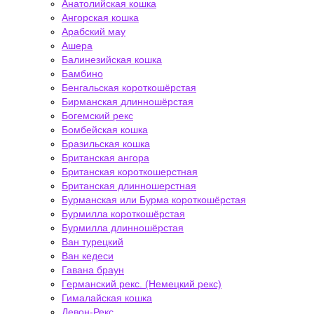
Анатолийская кошка
Ангорская кошка
Арабский мау
Ашера
Балинезийская кошка
Бамбино
Бенгальская короткошёрстая
Бирманская длинношёрстая
Богемский рекс
Бомбейская кошка
Бразильская кошка
Британская ангора
Британская короткошерстная
Британская длинношерстная
Бурманская или Бурма короткошёрстая
Бурмилла короткошёрстая
Бурмилла длинношёрстая
Ван турецкий
Ван кедеси
Гавана браун
Германский рекс. (Немецкий рекс)
Гималайская кошка
Девон-Рекс