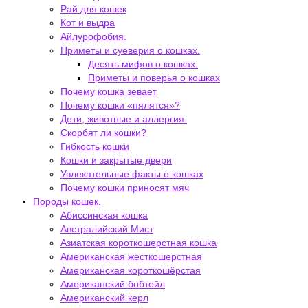
Рай для кошек
Кот и выдра
Айлурофобия.
Приметы и суеверия о кошках.
Десять мифов о кошках.
Приметы и поверья о кошках
Почему кошка зевает
Почему кошки «пялятся»?
Дети, животные и аллергия.
Скорбят ли кошки?
Гибкость кошки
Кошки и закрытые двери
Увлекательные факты о кошках
Почему кошки приносят мяч
Породы кошек.
Абиссинская кошка
Австралийский Мист
Азиатская короткошерстная кошка
Американская жесткошерстная
Американская короткошёрстая
Американский бобтейл
Американский керл