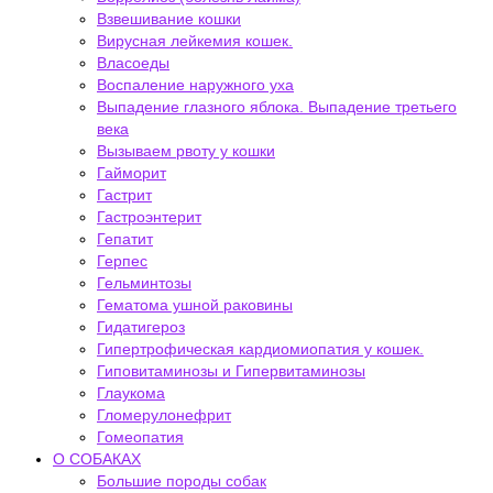
Взвешивание кошки
Вирусная лейкемия кошек.
Власоеды
Воспаление наружного уха
Выпадение глазного яблока. Выпадение третьего
века
Вызываем рвоту у кошки
Гайморит
Гастрит
Гастроэнтерит
Гепатит
Герпес
Гельминтозы
Гематома ушной раковины
Гидатигероз
Гипертрофическая кардиомиопатия у кошек.
Гиповитаминозы и Гипервитаминозы
Глаукома
Гломерулонефрит
Гомеопатия
О СОБАКАХ
Большие породы собак