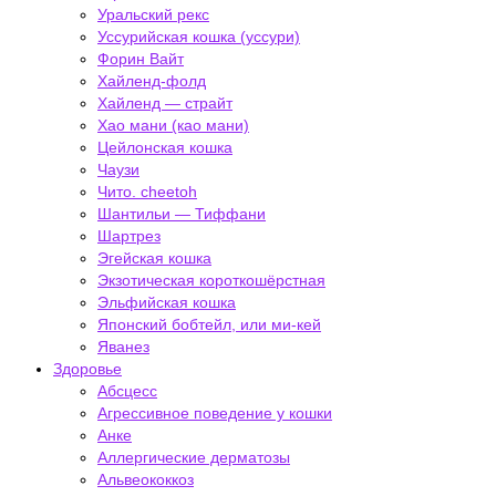
Уральский рекс
Уссурийская кошка (уссури)
Форин Вайт
Хайленд-фолд
Хайленд — страйт
Хао мани (као мани)
Цейлонская кошка
Чаузи
Чито. cheetoh
Шантильи — Тиффани
Шартрез
Эгейская кошка
Экзотическая короткошёрстная
Эльфийская кошка
Японский бобтейл, или ми-кей
Яванез
Здоровье
Абсцесс
Агрессивное поведение у кошки
Анке
Аллергические дерматозы
Альвеококкоз