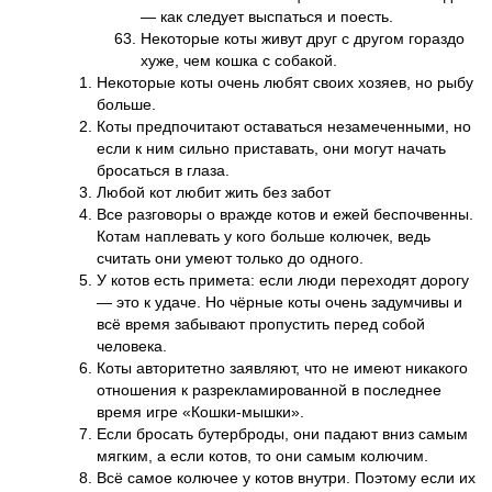
— как следует выспаться и поесть.
Некоторые коты живут друг с другом гораздо
хуже, чем кошка с собакой.
Некоторые коты очень любят своих хозяев, но рыбу
больше.
Коты предпочитают оставаться незамеченными, но
если к ним сильно приставать, они могут начать
бросаться в глаза.
Любой кот любит жить без забот
Все разговоры о вражде котов и ежей беспочвенны.
Котам наплевать у кого больше колючек, ведь
считать они умеют только до одного.
У котов есть примета: если люди переходят дорогу
— это к удаче. Но чёрные коты очень задумчивы и
всё время забывают пропустить перед собой
человека.
Коты авторитетно заявляют, что не имеют никакого
отношения к разрекламированной в последнее
время игре «Кошки-мышки».
Если бросать бутерброды, они падают вниз самым
мягким, а если котов, то они самым колючим.
Всё самое колючее у котов внутри. Поэтому если их