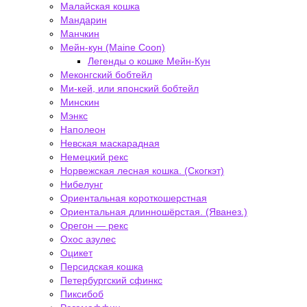
Малайская кошка
Мандарин
Манчкин
Мейн-кун (Maine Coon)
Легенды о кошке Мейн-Кун
Меконгский бобтейл
Ми-кей, или японский бобтейл
Минскин
Мэнкс
Наполеон
Невская маскарадная
Немецкий рекс
Норвежская лесная кошка. (Скогкэт)
Нибелунг
Ориентальная короткошерстная
Ориентальная длинношёрстая. (Яванез.)
Орегон — рекс
Охос азулес
Оцикет
Персидская кошка
Петербургский сфинкс
Пиксибоб