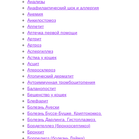
Анализы
Анафилактический шок и аллергия
Анемия
Анкилостомоз
Аппетит
Аптечка первой помощи
Артрит
Артроз
Аспергиллез
Астма у кошек
Асцит
Атеросклероз
Атопический дерматит
Аутоиммунная тромбоцитопения
Баланопостит
Бешенство у кошек
Блефарит
Болезнь Ауески
Болезнь Буссе-Бушке. Криптококкоз.
Болезнь Дарлинга. Гистоплазмоз.
Бордетеллез (бронхосептикоз)
Бронхит
Боррелиоз (болезнь Лайма)