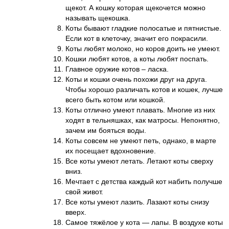
щекот. А кошку которая щекочется можно
называть щекошка.
Коты бывают гладкие полосатые и пятнистые.
Если кот в клеточку, значит его покрасили.
Коты любят молоко, но коров доить не умеют.
Кошки любят котов, а коты любят поспать.
Главное оружие котов – ласка.
Коты и кошки очень похожи друг на друга.
Чтобы хорошо различать котов и кошек, лучше
всего быть котом или кошкой.
Коты отлично умеют плавать. Многие из них
ходят в тельняшках, как матросы. Непонятно,
зачем им бояться воды.
Коты совсем не умеют петь, однако, в марте
их посещает вдохновение.
Все коты умеют летать. Летают коты сверху
вниз.
Мечтает с детства каждый кот набить получше
свой живот.
Все коты умеют лазить. Лазают коты снизу
вверх.
Самое тяжёлое у кота — лапы. В воздухе коты