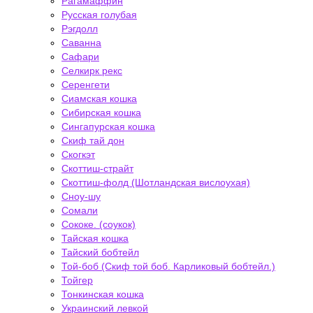
Рагамаффин
Русская голубая
Рэгдолл
Саванна
Сафари
Селкирк рекс
Серенгети
Сиамская кошка
Сибирская кошка
Сингапурская кошка
Скиф тай дон
Скогкэт
Скоттиш-страйт
Скоттиш-фолд (Шотландская вислоухая)
Сноу-шу
Сомали
Сококе. (соукок)
Тайская кошка
Тайский бобтейл
Той-боб (Скиф той боб. Карликовый бобтейл.)
Тойгер
Тонкинская кошка
Украинский левкой