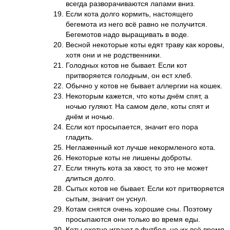
всегда разворачиваются лапами вниз.
Если кота долго кормить, настоящего
бегемота из него всё равно не получится.
Бегемотов надо выращивать в воде.
Весной некоторые коты едят траву как коровы,
хотя они и не родственники.
Голодных котов не бывает. Если кот
притворяется голодным, он ест хлеб.
Обычно у котов не бывает аллергии на кошек.
Некоторым кажется, что коты днём спят, а
ночью гуляют. На самом деле, коты спят и
днём и ночью.
Если кот просыпается, значит его пора
гладить.
Неглаженный кот лучше некормленого кота.
Некоторые коты не лишены доброты.
Если тянуть кота за хвост, то это не может
длиться долго.
Сытых котов не бывает. Если кот притворяется
сытым, значит он уснул.
Котам снятся очень хорошие сны. Поэтому
просыпаются они только во время еды.
Коты охотно играют в футбол, но их всё время