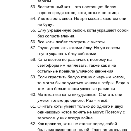
заразы.
Воспитанный кот – это настоящая белая
ворона среди котов, хотя, коты и не птицы.
У котов есть хвост. Но зря махать хвостом они
не будут.
Ёлку украшенную рыбой, коты украшают собой
без сопротивления.
Все коты любят смотреть с высоты.
Глупо украшать котами ёлку. Но уж совсем
глупо украшать ёлку собаками.
Коты цветов не различают, поэтому на
светофоры им наплевать, также как и на
остальные правила уличного движения.
Если скрестить белую кошку с черным котом,
то могли бы получиться кошачьи зебры. Беда в
том, что белые кошки ужасные расистки.
Математики коты никудышные. Считать они
умеют только до одного. Раз – и всё.
Считать коты умеют только до одного и двух
одинаковых котов понять не могут. Поэтому с
зеркалом у них всегда война.
Как правило, коты не ставят перед собой
больших жизненных целей. Главная их задача