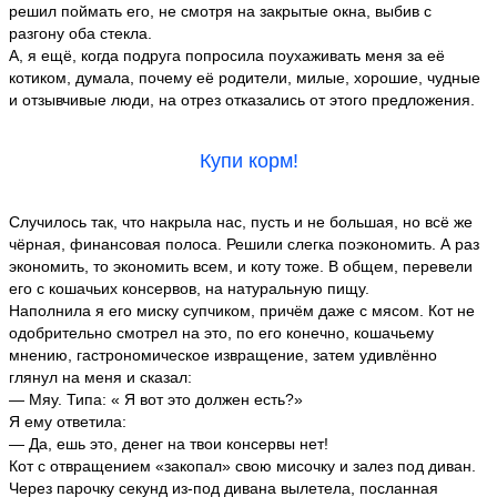
решил поймать его, не смотря на закрытые окна, выбив с
разгону оба стекла.
А, я ещё, когда подруга попросила поухаживать меня за её
котиком, думала, почему её родители, милые, хорошие, чудные
и отзывчивые люди, на отрез отказались от этого предложения.
Купи корм!
Случилось так, что накрыла нас, пусть и не большая, но всё же
чёрная, финансовая полоса. Решили слегка поэкономить. А раз
экономить, то экономить всем, и коту тоже. В общем, перевели
его с кошачьих консервов, на натуральную пищу.
Наполнила я его миску супчиком, причём даже с мясом. Кот не
одобрительно смотрел на это, по его конечно, кошачьему
мнению, гастрономическое извращение, затем удивлённо
глянул на меня и сказал:
— Мяу. Типа: « Я вот это должен есть?»
Я ему ответила:
— Да, ешь это, денег на твои консервы нет!
Кот с отвращением «закопал» свою мисочку и залез под диван.
Через парочку секунд из-под дивана вылетела, посланная