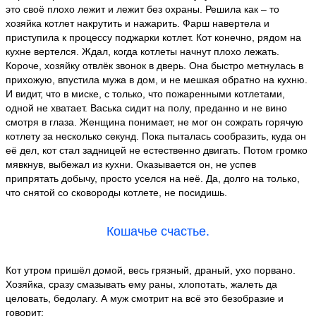
это своё плохо лежит и лежит без охраны. Решила как – то
хозяйка котлет накрутить и нажарить. Фарш навертела и
приступила к процессу поджарки котлет. Кот конечно, рядом на
кухне вертелся. Ждал, когда котлеты начнут плохо лежать.
Короче, хозяйку отвлёк звонок в дверь. Она быстро метнулась в
прихожую, впустила мужа в дом, и не мешкая обратно на кухню.
И видит, что в миске, с только, что пожаренными котлетами,
одной не хватает. Васька сидит на полу, преданно и не вино
смотря в глаза. Женщина понимает, не мог он сожрать горячую
котлету за несколько секунд. Пока пыталась сообразить, куда он
её дел, кот стал задницей не естественно двигать. Потом громко
мявкнув, выбежал из кухни. Оказывается он, не успев
припрятать добычу, просто уселся на неё. Да, долго на только,
что снятой со сковороды котлете, не посидишь.
Кошачье счастье.
Кот утром пришёл домой, весь грязный, драный, ухо порвано.
Хозяйка, сразу смазывать ему раны, хлопотать, жалеть да
целовать, бедолагу. А муж смотрит на всё это безобразие и
говорит: