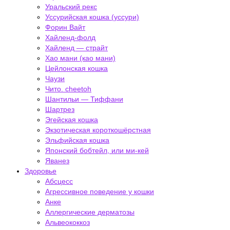
Уральский рекс
Уссурийская кошка (уссури)
Форин Вайт
Хайленд-фолд
Хайленд — страйт
Хао мани (као мани)
Цейлонская кошка
Чаузи
Чито. cheetoh
Шантильи — Тиффани
Шартрез
Эгейская кошка
Экзотическая короткошёрстная
Эльфийская кошка
Японский бобтейл, или ми-кей
Яванез
Здоровье
Абсцесс
Агрессивное поведение у кошки
Анке
Аллергические дерматозы
Альвеококкоз