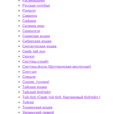
Рагамаффин
Русская голубая
Рэгдолл
Саванна
Сафари
Селкирк рекс
Серенгети
Сиамская кошка
Сибирская кошка
Сингапурская кошка
Скиф тай дон
Скогкэт
Скоттиш-страйт
Скоттиш-фолд (Шотландская вислоухая)
Сноу-шу
Сомали
Сококе. (соукок)
Тайская кошка
Тайский бобтейл
Той-боб (Скиф той боб. Карликовый бобтейл.)
Тойгер
Тонкинская кошка
Украинский левкой