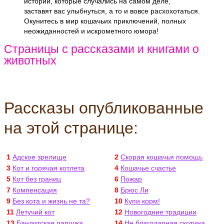
истории, которые случались на самом деле,
заставят вас улыбнуться, а то и вовсе расхохотаться.
Окунитесь в мир кошачьих приключений, полных
неожиданностей и искрометного юмора!
Страницы с рассказами и книгами о
животных
Рассказы опубликованные
на этой странице:
1
Адское зрелище
2
Скорая кошачья помощь
3
Кот и горячая котлета
4
Кошачье счастье
5
Кот без границ
6
Пожар
7
Компенсация
8
Брюс Ли
9
Без кота и жизнь не та?
10
Купи корм!
11
Летучий кот
12
Новогодние традиции
13
Бандитская парочка
14
Не благодарная скотина