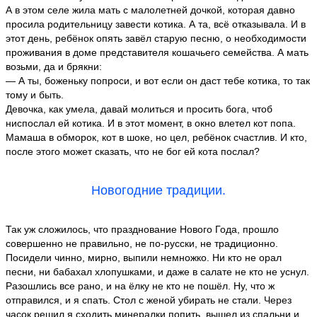
А в этом селе жила мать с малолетней дочкой, которая давно
просила родительницу завести котика. А та, всё отказывала. И в
этот день, ребёнок опять завёл старую песню, о необходимости
проживания в доме представителя кошачьего семейства. А мать
возьми, да и брякни:
— А ты, боженьку попроси, и вот если он даст тебе котика, то так
тому и быть.
Девочка, как умела, давай молиться и просить бога, чтоб
ниспослал ей котика. И в этот момент, в окно влетел кот попа.
Мамаша в обморок, кот в шоке, но цел, ребёнок счастлив. И кто,
после этого может сказать, что не бог ей кота послал?
Новогодние традиции.
Так уж сложилось, что празднование Нового Года, прошло
совершенно не правильно, не по-русски, не традиционно.
Посидели чинно, мирно, выпили немножко. Ни кто не орал
песни, ни бабахал хлопушками, и даже в салате не кто не уснул.
Разошлись все рано, и на ёлку не кто не пошёл. Ну, что ж
отправился, и я спать. Стол с женой убирать не стали. Через
часок решил я сходить минералки попить, вышел из спальни и