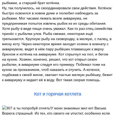
рыбками, а старший брат котёнка.
Ну, так получилось, не скоординировали свои действия. Котёнок
быстро освоился в новом доме и полюбил наблюдать за
рыбками. Мог часами лежать возле аквариума, не
предпринимая попыток извлечь рыбок из их среды обитания.
Хотя рыбу в виде пищи очень уважал. Как-то раз отец семейства
принёс с рыбалки улов. Рыба свежая, некоторая ещё
трепыхается. Крупную рыбу на сковородку, а мелкую, с палец, в
миску коту. Через некоторое время заходит хозяин в комнату с
аквариумом, видит в нём пару рыбёшек плавающих к верху
брюхом и котёнка на аквариуме. Кот спрыгнул на пол, и бегом
на кухню. Хозяин, конечно, решил, что кот открыл сезон
рыбалки, в аквариуме следуя его примеру. Побежал тоже на
кухню за проказником, чтоб наказать и отучить. А котенок,
подбежав к своей миске, хватает пастью мелкую рыбёшку, бежит
к аквариуму и кидает её в воду. Вот такая скорая помощь.
Кот и горячая котлета
У моих знакомых жил кот Васька.
Ворюга страшный. Из тех, кто своего не упустит, особенно если