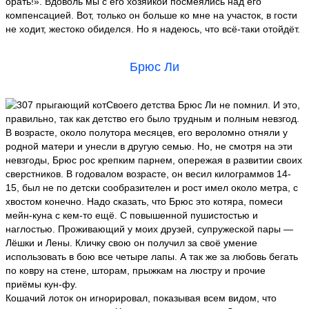
орать!». Вдоволь мы с его хозяйкой посмеялись над его
компенсацией. Вот, только он больше ко мне на участок, в гости
не ходит, жестоко обиделся. Но я надеюсь, что всё-таки отойдёт.
Брюс Ли
Своего детства Брюс Ли не помнил. И это,
правильно, так как детство его было трудным и полным невзгод.
В возрасте, около полутора месяцев, его вероломно отняли у
родной матери и унесли в другую семью. Но, не смотря на эти
невзгоды, Брюс рос крепким парнем, опережая в развитии своих
сверстников. В годовалом возрасте, он весил килограммов 14-
15, был не по детски сообразителен и рост имел около метра, с
хвостом конечно. Надо сказать, что Брюс это котяра, помеси
мейн-куна с кем-то ещё. С повышенной пушистостью и
наглостью. Проживающий у моих друзей, супружеской пары —
Лёшки и Лены. Кличку свою он получил за своё умение
использовать в бою все четыре лапы. А так же за любовь бегать
по ковру на стене, шторам, прыжкам на люстру и прочие
приёмы кун-фу.
Кошачий лоток он игнорировал, показывая всем видом, что