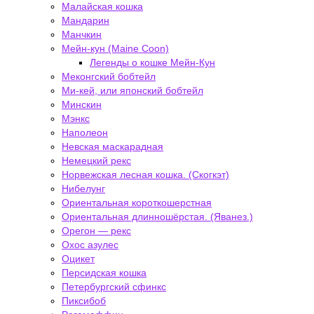
Малайская кошка
Мандарин
Манчкин
Мейн-кун (Maine Coon)
Легенды о кошке Мейн-Кун
Меконгский бобтейл
Ми-кей, или японский бобтейл
Минскин
Мэнкс
Наполеон
Невская маскарадная
Немецкий рекс
Норвежская лесная кошка. (Скогкэт)
Нибелунг
Ориентальная короткошерстная
Ориентальная длинношёрстая. (Яванез.)
Орегон — рекс
Охос азулес
Оцикет
Персидская кошка
Петербургский сфинкс
Пиксибоб