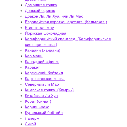
Домашняя кошка
Донской сфинкс
Дракон Ли, Ли Хуа, или Ли Мао
Европейская короткошёрстная. (Кельтская.)
Египетская мау
Йоркская шоколадная
Калифорнийский спенглед. (Калифорнийская
сияющая кошка.)
Канаани (ханаани)
Као мани
Канадский сфинкс
Каракет
Карельский бобтейл
Картезианская кошка
Северный Ли Мао
Кимрская кошка. (Кимрик)
Китайская Ли Хуа
Корат (си-ват)
Корниш-рекс
Курильский бобтейл
Лаперм
Ликой