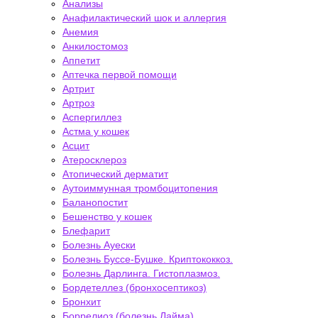
Анализы
Анафилактический шок и аллергия
Анемия
Анкилостомоз
Аппетит
Аптечка первой помощи
Артрит
Артроз
Аспергиллез
Астма у кошек
Асцит
Атеросклероз
Атопический дерматит
Аутоиммунная тромбоцитопения
Баланопостит
Бешенство у кошек
Блефарит
Болезнь Ауески
Болезнь Буссе-Бушке. Криптококкоз.
Болезнь Дарлинга. Гистоплазмоз.
Бордетеллез (бронхосептикоз)
Бронхит
Боррелиоз (болезнь Лайма)