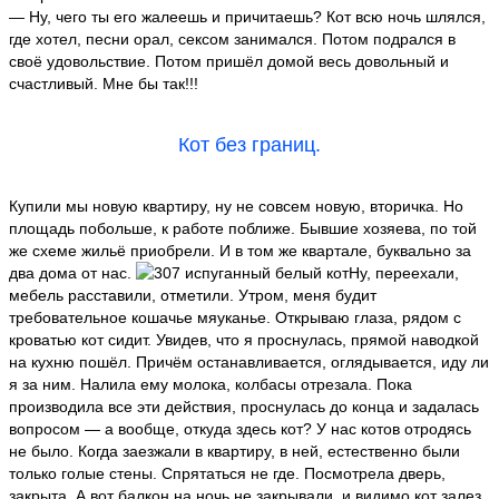
— Ну, чего ты его жалеешь и причитаешь? Кот всю ночь шлялся,
где хотел, песни орал, сексом занимался. Потом подрался в
своё удовольствие. Потом пришёл домой весь довольный и
счастливый. Мне бы так!!!
Кот без границ.
Купили мы новую квартиру, ну не совсем новую, вторичка. Но
площадь побольше, к работе поближе. Бывшие хозяева, по той
же схеме жильё приобрели. И в том же квартале, буквально за
два дома от нас.
Ну, переехали,
мебель расставили, отметили. Утром, меня будит
требовательное кошачье мяуканье. Открываю глаза, рядом с
кроватью кот сидит. Увидев, что я проснулась, прямой наводкой
на кухню пошёл. Причём останавливается, оглядывается, иду ли
я за ним. Налила ему молока, колбасы отрезала. Пока
производила все эти действия, проснулась до конца и задалась
вопросом — а вообще, откуда здесь кот? У нас котов отродясь
не было. Когда заезжали в квартиру, в ней, естественно были
только голые стены. Спрятаться не где. Посмотрела дверь,
закрыта. А вот балкон на ночь не закрывали, и видимо кот залез