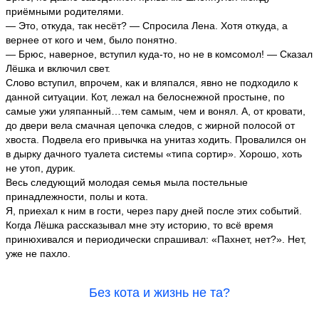
приёмными родителями.
— Это, откуда, так несёт? — Спросила Лена. Хотя откуда, а
вернее от кого и чем, было понятно.
— Брюс, наверное, вступил куда-то, но не в комсомол! — Сказал
Лёшка и включил свет.
Слово вступил, впрочем, как и вляпался, явно не подходило к
данной ситуации. Кот, лежал на белоснежной простыне, по
самые ужи уляпанный…тем самым, чем и вонял. А, от кровати,
до двери вела смачная цепочка следов, с жирной полосой от
хвоста. Подвела его привычка на унитаз ходить. Провалился он
в дырку дачного туалета системы «типа сортир». Хорошо, хоть
не утоп, дурик.
Весь следующий молодая семья мыла постельные
принадлежности, полы и кота.
Я, приехал к ним в гости, через пару дней после этих событий.
Когда Лёшка рассказывал мне эту историю, то всё время
принюхивался и периодически спрашивал: «Пахнет, нет?». Нет,
уже не пахло.
Без кота и жизнь не та?