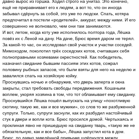
давно вырос из горшка. Ходил строго на унитаз. Это конечно,
ещё не приравнивает его к людям, а вот то, что он иногда
забывал сдёрнуть за собой, это уже по людски. Спать, котяра
предпочитал в постели «родителей», аккурат, между ними. И его
совершенно не волновало, чем они там занимаются.
И вот, летом, когда коту уже исполнилось полтора года, Лёшка
повёз их с Леной на дачу. На даче, Брюс время даром не терял.
За какой-то час, он исследовал свой участок и участки соседей.
Мимоходом, поколотил трёх соседских котов, считавших себя
полноправными хозяевами окрестностей. Как победитель,
назначил свидание бывшим пассиям этих котов, сожрал
половину рыбных запасов, что были взяты для него на неделю и
завалился спать на хозяйскую койку.
Проснувшись ночью и обнаружив, что дверь заперта и окна
закрыты, стал требовать свободы передвижения. Кошачьим
воплем, укоряя хозяина в том, что тот обламывает ему свиданку.
Проснувшийся Лёшка пошёл выпускать на улицу «похотливую
скотину, такую же, как и все мужики», со слов то же разбуженной
супруги. Только, супруги заснули, как их разбудил настойчивый
стук в двери и вопли кота. Брюс просился домой. Чертыхаясь и
проклиная явно не пришедшую на свиданку тварь, «такую же не
обязательную, как и все бабы», Лёшка запустил кота в дом.
Брюс, по давно заведённой привычке шлёпнулся между