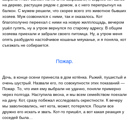
на дерево, растущее рядом с домом, а с него перепрыгнул на
балкон. С мужем решили, что скорее всего это животное бывших
хозяев. Муж созвонился с ними, так и оказалось. Кот
благополучно переехал с ними на новую жилплощадь, вечером
ушёл гулять, ну а утром вернулся по старому адресу. В общем
хозяева приехали и забрали своего питомца. Ну, а утром меня
опять разбудило настойчивое кошачье мяуканье, и я поняла, кот
съезжать не собирается.
Пожар.
Дочь, в конце осени принесла в дом котёнка. Рыжий, пушистый и
очень шустрый. Назвали его, по совокупности этих показаний —
Пожар. То, что имя ему выбрали не удачно, поняли примерно
через полгода. Наступила весна, и мы всем семейством поехали
на дачу. Кот, сразу побежал исследовать окрестности. К вечеру
мы заволновались, нет кота, может, потерялся. Пошли все
дружно его искать и звать. Кот-то пришёл, а вот какая реакция у
соседей была…