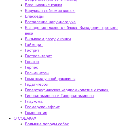
Взвешивание кошки
Вирусная лейкемия кошек.
Власоеды
Воспаление наружного уха
Выпадение глазного яблока. Выпадение третьего
века
Вызываем рвоту у кошки
Гайморит
Гастрит
Гастроэнтерит
Гепатит
Герпес
Гельминтозы
Гематома ушной раковины
Гидатигероз
Гипертрофическая кардиомиопатия у кошек.
Гиповитаминозы и Гипервитаминозы
Глаукома
Гломерулонефрит
Гомеопатия
О СОБАКАХ
Большие породы собак