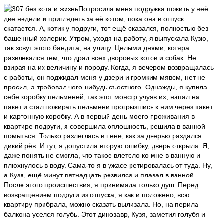
Попросила меня подружка пожить у неё
две недели и приглядеть за её котом, пока она в отпуск
скатается. А, котик у подруги, тот ещё оказался, полностью без
башенный холерик. Утром, уходя на работу, я выпускала Кузю,
так зовут этого бандита, на улицу. Целыми днями, котяра
развлекался тем, что драл всех дворовых котов и собак. Не
взирая на их величину и породу. Когда, я вечером возвращалась
с работы, он поджидал меня у двери и громким мявом, нет не
просил, а требовал чего-нибудь съестного. Однажды, я купила
себе коробку пельменей, так этот монстр учуяв их, напал на
пакет и стал пожирать пельмени прогрызшись к ним через пакет
и картонную коробку. А в первый день моего проживания в
квартире подруги, я совершила оплошность, решила в ванной
помыться. Только разлеглась в пене, как за дверью раздался
дикий рёв. И тут, я допустила вторую ошибку, дверь открыла. Я,
даже понять не смогла, что такое влетело ко мне в ванную и
плюхнулось в воду. Сама-то я в ужасе ретировалась от туда. Ну,
а Кузя, ещё минут пятнадцать резвился и плавал в ванной.
После этого происшествия, я принимала только душ. Перед
возвращением подруги из отпуска, я как и положено, всю
квартиру прибрала, можно сказать вылизала. Но, на перила
балкона уселся голубь. Этот динозавр, Кузя, заметил голубя и