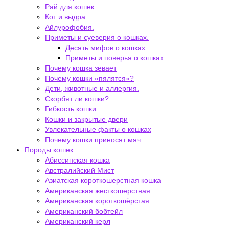
Рай для кошек
Кот и выдра
Айлурофобия.
Приметы и суеверия о кошках.
Десять мифов о кошках.
Приметы и поверья о кошках
Почему кошка зевает
Почему кошки «пялятся»?
Дети, животные и аллергия.
Скорбят ли кошки?
Гибкость кошки
Кошки и закрытые двери
Увлекательные факты о кошках
Почему кошки приносят мяч
Породы кошек.
Абиссинская кошка
Австралийский Мист
Азиатская короткошерстная кошка
Американская жесткошерстная
Американская короткошёрстая
Американский бобтейл
Американский керл