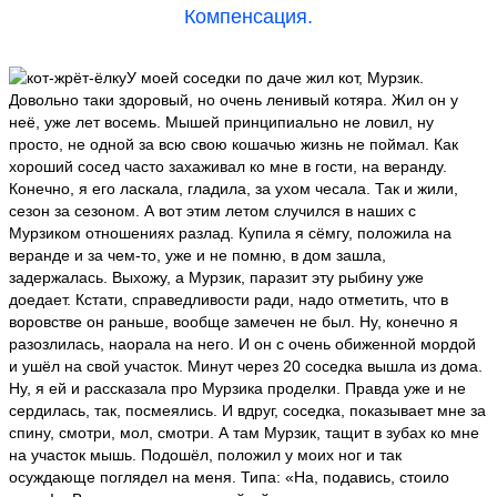
Компенсация.
У моей соседки по даче жил кот, Мурзик.
Довольно таки здоровый, но очень ленивый котяра. Жил он у
неё, уже лет восемь. Мышей принципиально не ловил, ну
просто, не одной за всю свою кошачью жизнь не поймал. Как
хороший сосед часто захаживал ко мне в гости, на веранду.
Конечно, я его ласкала, гладила, за ухом чесала. Так и жили,
сезон за сезоном. А вот этим летом случился в наших с
Мурзиком отношениях разлад. Купила я сёмгу, положила на
веранде и за чем-то, уже и не помню, в дом зашла,
задержалась. Выхожу, а Мурзик, паразит эту рыбину уже
доедает. Кстати, справедливости ради, надо отметить, что в
воровстве он раньше, вообще замечен не был. Ну, конечно я
разозлилась, наорала на него. И он с очень обиженной мордой
и ушёл на свой участок. Минут через 20 соседка вышла из дома.
Ну, я ей и рассказала про Мурзика проделки. Правда уже и не
сердилась, так, посмеялись. И вдруг, соседка, показывает мне за
спину, смотри, мол, смотри. А там Мурзик, тащит в зубах ко мне
на участок мышь. Подошёл, положил у моих ног и так
осуждающе поглядел на меня. Типа: «На, подавись, стоило