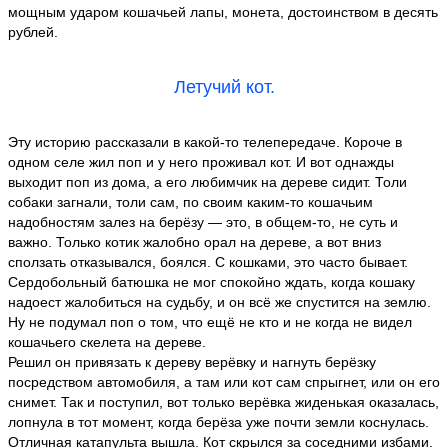
мощным ударом кошачьей лапы, монета, достоинством в десять
рублей.
Летучий кот.
Эту историю рассказали в какой-то телепередаче. Короче в
одном селе жил поп и у него проживал кот. И вот однажды
выходит поп из дома, а его любимчик на дереве сидит. Толи
собаки загнали, толи сам, по своим каким-то кошачьим
надобностям залез на берёзу — это, в общем-то, не суть и
важно. Только котик жалобно орал на дереве, а вот вниз
сползать отказывался, боялся. С кошками, это часто бывает.
Сердобольный батюшка не мог спокойно ждать, когда кошаку
надоест жалобиться на судьбу, и он всё же спустится на землю.
Ну не подумал поп о том, что ещё не кто и не когда не видел
кошачьего скелета на дереве.
Решил он привязать к дереву верёвку и нагнуть берёзку
посредством автомобиля, а там или кот сам спрыгнет, или он его
снимет. Так и поступил, вот только верёвка жиденькая оказалась,
лопнула в тот момент, когда берёза уже почти земли коснулась.
Отличная катапульта вышла. Кот скрылся за соседними избами.