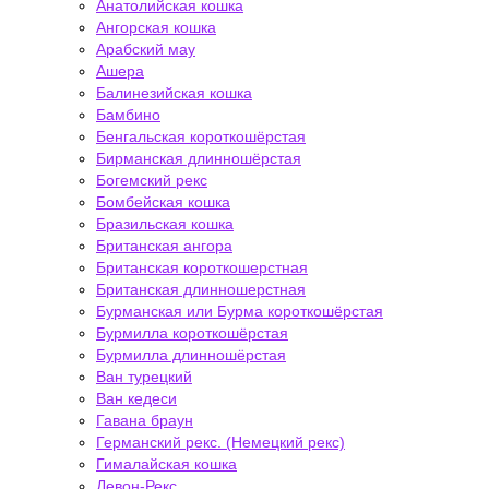
Анатолийская кошка
Ангорская кошка
Арабский мау
Ашера
Балинезийская кошка
Бамбино
Бенгальская короткошёрстая
Бирманская длинношёрстая
Богемский рекс
Бомбейская кошка
Бразильская кошка
Британская ангора
Британская короткошерстная
Британская длинношерстная
Бурманская или Бурма короткошёрстая
Бурмилла короткошёрстая
Бурмилла длинношёрстая
Ван турецкий
Ван кедеси
Гавана браун
Германский рекс. (Немецкий рекс)
Гималайская кошка
Девон-Рекс