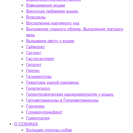
Взвешивание кошки
Вирусная лейкемия кошек.
Власоеды
Воспаление наружного уха
Выпадение глазного яблока. Выпадение третьего
века
Вызываем рвоту у кошки
Гайморит
Гастрит
Гастроэнтерит
Гепатит
Герпес
Гельминтозы
Гематома ушной раковины
Гидатигероз
Гипертрофическая кардиомиопатия у кошек.
Гиповитаминозы и Гипервитаминозы
Глаукома
Гломерулонефрит
Гомеопатия
О СОБАКАХ
Большие породы собак