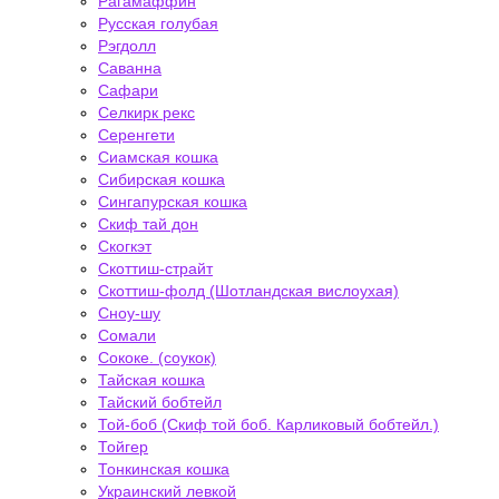
Рагамаффин
Русская голубая
Рэгдолл
Саванна
Сафари
Селкирк рекс
Серенгети
Сиамская кошка
Сибирская кошка
Сингапурская кошка
Скиф тай дон
Скогкэт
Скоттиш-страйт
Скоттиш-фолд (Шотландская вислоухая)
Сноу-шу
Сомали
Сококе. (соукок)
Тайская кошка
Тайский бобтейл
Той-боб (Скиф той боб. Карликовый бобтейл.)
Тойгер
Тонкинская кошка
Украинский левкой