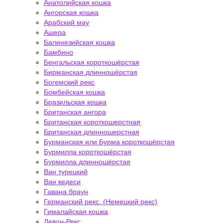
Анатолийская кошка
Ангорская кошка
Арабский мау
Ашера
Балинезийская кошка
Бамбино
Бенгальская короткошёрстая
Бирманская длинношёрстая
Богемский рекс
Бомбейская кошка
Бразильская кошка
Британская ангора
Британская короткошерстная
Британская длинношерстная
Бурманская или Бурма короткошёрстая
Бурмилла короткошёрстая
Бурмилла длинношёрстая
Ван турецкий
Ван кедеси
Гавана браун
Германский рекс. (Немецкий рекс)
Гималайская кошка
Девон-Рекс