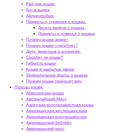
Рай для кошек
Кот и выдра
Айлурофобия.
Приметы и суеверия о кошках.
Десять мифов о кошках.
Приметы и поверья о кошках
Почему кошка зевает
Почему кошки «пялятся»?
Дети, животные и аллергия.
Скорбят ли кошки?
Гибкость кошки
Кошки и закрытые двери
Увлекательные факты о кошках
Почему кошки приносят мяч
Породы кошек.
Абиссинская кошка
Австралийский Мист
Азиатская короткошерстная кошка
Американская жесткошерстная
Американская короткошёрстая
Американский бобтейл
Американский керл