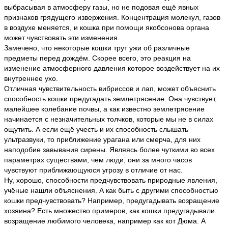
выбрасывая в атмосферу газы, но не подовая ещё явных
признаков грядущего извержения. Концентрация молекул, газов
в воздухе меняется, и кошка при помощи якобсонова органа
может чувствовать эти изменения.
Замечено, что некоторые кошки трут ужи об различные
предметы перед дождём. Скорее всего, это реакция на
изменение атмосферного давления которое воздействует на их
внутреннее ухо.
Отличная чувствительность вибриссов и лап, может объяснить
способность кошки предугадать землетрясение. Она чувствует,
малейшее колебание почвы, а как известно землетрясение
начинается с незначительных толчков, которые мы не в силах
ощутить. А если ещё учесть и их способность слышать
ультразвуки, то приближение урагана или смерча, для них
наподобие завывания сирены. Являясь более чуткими во всех
параметрах существами, чем люди, они за много часов
чувствуют приближающуюся угрозу в отличие от нас.
Ну, хорошо, способности предчувствовать природные явления,
учёные нашли объяснения. А как быть с другими способностью
кошки предчувствовать? Например, предугадывать возращение
хозяина? Есть множество примеров, как кошки предугадывали
возращение любимого человека, например как кот Дюма. А