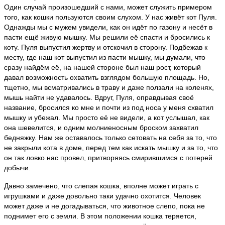
Один случай произошедший с нами, может служить примером
того, как кошки пользуются своим слухом. У нас живёт кот Пуля.
Однажды мы с мужем увидели, как он идёт по газону и несёт в
пасти ещё живую мышку. Мы решили её спасти и бросились к
коту. Пуля выпустил жертву и отскочил в сторону. Подбежав к
месту, где наш кот выпустил из пасти мышку, мы думали, что
сразу найдём её, на нашей стороне был наш рост, который
давал возможность охватить взглядом большую площадь. Но,
тщетно, мы всматривались в траву и даже ползали на коленях,
мышь найти не удавалось. Вдруг, Пуля, оправдывая своё
название, бросился ко мне и почти из под носа у меня схватил
мышку и убежал. Мы просто её не видели, а кот услышал, как
она шевелится, и одним молниеносным броском захватил
бедняжку. Нам же оставалось только сетовать на себя за то, что
не закрыли кота в доме, перед тем как искать мышку и за то, что
он так ловко нас провел, притворяясь смирившимся с потерей
добычи.
Давно замечено, что слепая кошка, вполне может играть с
игрушками и даже довольно таки удачно охотится. Человек
может даже и не догадываться, что животное слепо, пока не
поднимет его с земли. В этом положении кошка теряется,