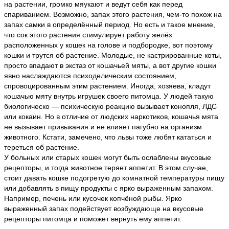
на растении, громко мяукают и ведут себя как перед
спариванием. Возможно, запах этого растения, чем-то похож на
запах самки в определённый период. Но есть и такое мнение,
что сок этого растения стимулирует работу желёз
расположенных у кошек на голове и подбородке, вот поэтому
кошки и трутся об растение. Молодые, не кастрированные коты,
просто впадают в экстаз от кошачьей мяты, а вот другие кошки
явно наслаждаются психоделическим состоянием,
спровоцированным этим растением. Иногда, хозяева, кладут
кошачью мяту внутрь игрушек своего питомца. У людей такую
биологическо — психическую реакцию вызывает конопля, ЛДС
или кокаин. Но в отличие от людских наркотиков, кошачья мята
не вызывает привыкания и не влияет пагубно на организм
животного. Кстати, замечено, что львы тоже любят кататься и
тереться об растение.
У больных или старых кошек могут быть ослаблены вкусовые
рецепторы, и тогда животное теряет аппетит. В этом случае,
стоит давать кошке подогретую до комнатной температуры пищу
или добавлять в пищу продукты с ярко выраженным запахом.
Например, печень или кусочек копчёной рыбы. Ярко
выраженный запах подействует возбуждающе на вкусовые
рецепторы питомца и поможет вернуть ему аппетит.