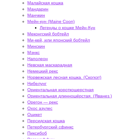
Малайская кошка
Мандарин
Манчкин
Мейн-кун (Maine Coon)
Легенды о кошке Мейн-Кун
Меконгский бобтейл
Ми-кей, или японский бобтейл
Минскин
Мэнкс
Наполеон
Невская маскарадная
Немецкий рекс
Норвежская лесная кошка. (Скогкэт)
Нибелунг
Ориентальная короткошерстная
Ориентальная длинношёрстая. (Яванез.)
Орегон — рекс
Охос азулес
Оцикет
Персидская кошка
Петербургский сфинкс
Пиксибоб