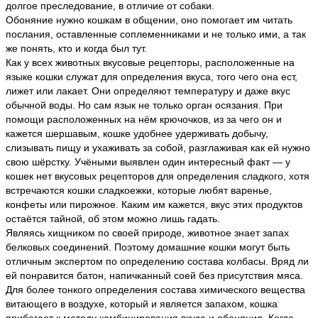
долгое преследование, в отличие от собаки.
Обоняние нужно кошкам в общении, оно помогает им читать
послания, оставленные соплеменниками и не только ими, а так
же понять, кто и когда был тут.
Как у всех животных вкусовые рецепторы, расположенные на
языке кошки служат для определения вкуса, того чего она ест,
лижет или лакает. Они определяют температуру и даже вкус
обычной воды. Но сам язык не только орган осязания. При
помощи расположенных на нём крючочков, из за чего он и
кажется шершавым, кошке удобнее удерживать добычу,
слизывать пищу и ухаживать за собой, разглаживая как ей нужно
свою шёрстку. Учёными выявлен один интересный факт — у
кошек нет вкусовых рецепторов для определения сладкого, хотя
встречаются кошки сладкоежки, которые любят варенье,
конфеты или пирожное. Каким им кажется, вкус этих продуктов
остаётся тайной, об этом можно лишь гадать.
Являясь хищником по своей природе, животное знает запах
белковых соединений. Поэтому домашние кошки могут быть
отличным экспертом по определению состава колбасы. Вряд ли
ей понравится батон, напичканный соей без присутствия мяса.
Для более тонкого определения состава химического вещества
витающего в воздухе, который и является запахом, кошка