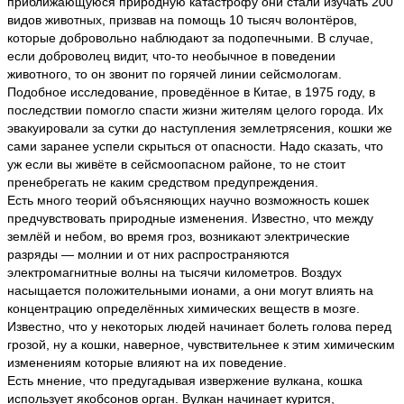
приближающуюся природную катастрофу они стали изучать 200
видов животных, призвав на помощь 10 тысяч волонтёров,
которые добровольно наблюдают за подопечными. В случае,
если доброволец видит, что-то необычное в поведении
животного, то он звонит по горячей линии сейсмологам.
Подобное исследование, проведённое в Китае, в 1975 году, в
последствии помогло спасти жизни жителям целого города. Их
эвакуировали за сутки до наступления землетрясения, кошки же
сами заранее успели скрыться от опасности. Надо сказать, что
уж если вы живёте в сейсмоопасном районе, то не стоит
пренебрегать не каким средством предупреждения.
Есть много теорий объясняющих научно возможность кошек
предчувствовать природные изменения. Известно, что между
землёй и небом, во время гроз, возникают электрические
разряды — молнии и от них распространяются
электромагнитные волны на тысячи километров. Воздух
насыщается положительными ионами, а они могут влиять на
концентрацию определённых химических веществ в мозге.
Известно, что у некоторых людей начинает болеть голова перед
грозой, ну а кошки, наверное, чувствительнее к этим химическим
изменениям которые влияют на их поведение.
Есть мнение, что предугадывая извержение вулкана, кошка
использует якобсонов орган. Вулкан начинает курится,