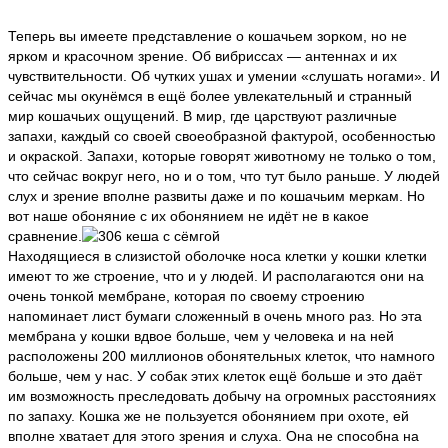
Теперь вы имеете представление о кошачьем зорком, но не
ярком и красочном зрение. Об вибриссах — антеннах и их
чувствительности. Об чутких ушах и умении «слушать ногами». И
сейчас мы окунёмся в ещё более увлекательный и странный
мир кошачьих ощущений. В мир, где царствуют различные
запахи, каждый со своей своеобразной фактурой, особенностью
и окраской. Запахи, которые говорят животному не только о том,
что сейчас вокруг него, но и о том, что тут было раньше. У людей
слух и зрение вполне развиты даже и по кошачьим меркам. Но
вот наше обоняние с их обонянием не идёт не в какое
сравнение.
Находящиеся в слизистой оболочке носа клетки у кошки клетки
имеют то же строение, что и у людей. И располагаются они на
очень тонкой мембране, которая по своему строению
напоминает лист бумаги сложенный в очень много раз. Но эта
мембрана у кошки вдвое больше, чем у человека и на ней
расположены 200 миллионов обонятельных клеток, что намного
больше, чем у нас. У собак этих клеток ещё больше и это даёт
им возможность преследовать добычу на огромных расстояниях
по запаху. Кошка же не пользуется обонянием при охоте, ей
вполне хватает для этого зрения и слуха. Она не способна на