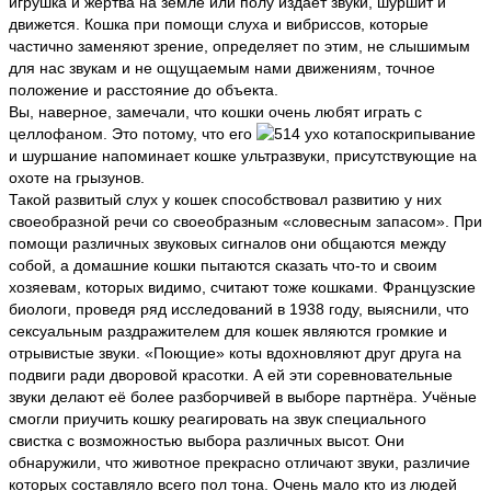
игрушка и жертва на земле или полу издаёт звуки, шуршит и
движется. Кошка при помощи слуха и вибриссов, которые
частично заменяют зрение, определяет по этим, не слышимым
для нас звукам и не ощущаемым нами движениям, точное
положение и расстояние до объекта.
Вы, наверное, замечали, что кошки очень любят играть с
целлофаном. Это потому, что его
поскрипывание
и шуршание напоминает кошке ультразвуки, присутствующие на
охоте на грызунов.
Такой развитый слух у кошек способствовал развитию у них
своеобразной речи со своеобразным «словесным запасом». При
помощи различных звуковых сигналов они общаются между
собой, а домашние кошки пытаются сказать что-то и своим
хозяевам, которых видимо, считают тоже кошками. Французские
биологи, проведя ряд исследований в 1938 году, выяснили, что
сексуальным раздражителем для кошек являются громкие и
отрывистые звуки. «Поющие» коты вдохновляют друг друга на
подвиги ради дворовой красотки. А ей эти соревновательные
звуки делают её более разборчивей в выборе партнёра. Учёные
смогли приучить кошку реагировать на звук специального
свистка с возможностью выбора различных высот. Они
обнаружили, что животное прекрасно отличают звуки, различие
которых составляло всего пол тона. Очень мало кто из людей