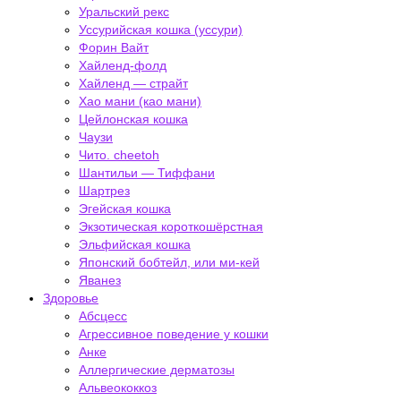
Уральский рекс
Уссурийская кошка (уссури)
Форин Вайт
Хайленд-фолд
Хайленд — страйт
Хао мани (као мани)
Цейлонская кошка
Чаузи
Чито. cheetoh
Шантильи — Тиффани
Шартрез
Эгейская кошка
Экзотическая короткошёрстная
Эльфийская кошка
Японский бобтейл, или ми-кей
Яванез
Здоровье
Абсцесс
Агрессивное поведение у кошки
Анке
Аллергические дерматозы
Альвеококкоз