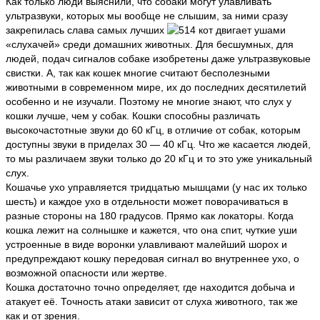
Как только люди выяснили, что собаки могут улавливать
ультразвуки, которых мы вообще не слышим, за ними сразу
закрепилась слава самых лучших
«слухачей» среди домашних животных. Для бесшумных, для
людей, подач сигналов собаке изобретены даже ультразвуковые
свистки. А, так как кошек многие считают бесполезными
животными в современном мире, их до последних десятилетий
особенно и не изучали. Поэтому не многие знают, что слух у
кошки лучше, чем у собак. Кошки способны различать
высокочастотные звуки до 60 кГц, в отличие от собак, которым
доступны звуки в приделах 30 — 40 кГц. Что же касается людей,
то мы различаем звуки только до 20 кГц и то это уже уникальный
слух.
Кошачье ухо управляется тридцатью мышцами (у нас их только
шесть) и каждое ухо в отдельности может поворачиваться в
разные стороны на 180 градусов. Прямо как локаторы. Когда
кошка лежит на солнышке и кажется, что она спит, чуткие уши
устроенные в виде воронки улавливают малейший шорох и
предупреждают кошку передовая сигнал во внутреннее ухо, о
возможной опасности или жертве.
Кошка достаточно точно определяет, где находится добыча и
атакует её. Точность атаки зависит от слуха животного, так же
как и от зрения.