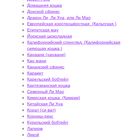
Домашняя кошка
Донской сфинкс
Дракон Ли, Ли Хуа, или Ли Мао
Европейская короткошёрстная. (Кельтская.)
Египетская мау
Йоркская шоколадная
Калифорнийский спенглед. (Калифорнийская
сияющая кошка.)
Канаани (ханаани)
Као мани
Канадский сфинкс
Каракет
Карельский бобтейл
Картезианская кошка
Северный Ли Мао
Кимрская кошка. (Кимрик)
Китайская Ли Хуа
Корат (си-ват)
Корниш-рекс
Курильский бобтейл
Лаперм
Ликой