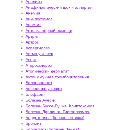
Анализы
Анафилактический шок и аллергия
Анемия
Анкилостомоз
Аппетит
Аптечка первой помощи
Артрит
Артроз
Аспергиллез
Астма у кошек
Асцит
Атеросклероз
Атопический дерматит
Аутоиммунная тромбоцитопения
Баланопостит
Бешенство у кошек
Блефарит
Болезнь Ауески
Болезнь Буссе-Бушке. Криптококкоз.
Болезнь Дарлинга. Гистоплазмоз.
Бордетеллез (бронхосептикоз)
Бронхит
Боррелиоз (болезнь Лайма)