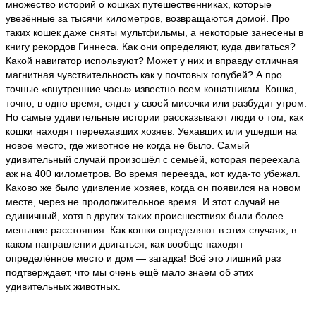
множество историй о кошках путешественниках, которые
увезённые за тысячи километров, возвращаются домой. Про
таких кошек даже сняты мультфильмы, а некоторые занесены в
книгу рекордов Гиннеса. Как они определяют, куда двигаться?
Какой навигатор используют? Может у них и вправду отличная
магнитная чувствительность как у почтовых голубей? А про
точные «внутренние часы» известно всем кошатникам. Кошка,
точно, в одно время, сядет у своей мисочки или разбудит утром.
Но самые удивительные истории рассказывают люди о том, как
кошки находят переехавших хозяев. Уехавших или ушедши на
новое место, где животное не когда не было. Самый
удивительный случай произошёл с семьёй, которая переехала
аж на 400 километров. Во время переезда, кот куда-то убежал.
Каково же было удивление хозяев, когда он появился на новом
месте, через не продолжительное время. И этот случай не
единичный, хотя в других таких происшествиях были более
меньшие расстояния. Как кошки определяют в этих случаях, в
каком направлении двигаться, как вообще находят
определённое место и дом — загадка! Всё это лишний раз
подтверждает, что мы очень ещё мало знаем об этих
удивительных животных.