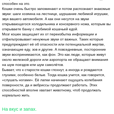
способен на это.
Кошки очень быстро запоминают и потом распознают знакомые
звуки: шаги хозяина на лестнице, шуршание любимой игрушки,
звук вашего автомобиля. А как они несутся на звуки
открывающегося холодильника и консервного ножа, которым вы
открываете банку с любимой кошачьей едой.
Мозг кошек защищает их от переизбытка информации и
отфильтровывает ненужные звуки от важных. Таких которые
предупреждают её об опасности или потенциальной жертве,
означающие еду, зов и другие. А повседневные, посторонние
звуки воспринимаются, как фон. Это как люди, которые живут
около железной дороги или аэропорта не обращают внимания
на шум поездов или шум самолётов.
Бывает, что к старости кошки глохнут, а иногда и рождаются
глухими, особенно белые. Тогда кошка учится, как говорится,
«слушать ногами». Её лапки начинают ощущать колебания
поверхности, да и вебриссы продолжают работать. Этих
способностей вполне хватает животному, чтоб продолжать
нормально жить.
На вкус и запах.